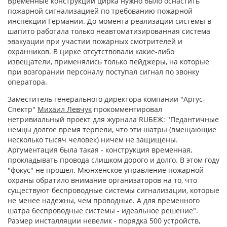
Временные конструкции цирка нужно было оснастить
пожарной сигнализацией по требованию пожарной
инспекции Германии. До момента реализации системы в
шапито работала только неавтоматизированная система
эвакуации при участии пожарных смотрителей и
охранников. В цирке отсутствовали какие-либо
извещатели, применялись только пейджеры, на которые
при возгорании персоналу поступал сигнал по звонку
оператора.
Заместитель генерального директора компании "Аргус-
Спектр"
Михаил Левчук
прокомментировал
нетривиальный проект для журнала RUБЕЖ: "Педантичные
немцы долгое время терпели, что эти шатры (вмещающие
несколько тысяч человек) ничем не защищены.
Аргументация была такая - конструкция временная,
прокладывать провода слишком дорого и долго. В этом году
"фокус" не прошел. Мюнхенское управление пожарной
охраны обратило внимание организаторов на то, что
существуют беспроводные системы сигнализации, которые
не менее надежны, чем проводные. А для временного
шатра беспроводные системы - идеальное решение".
Размер инсталляции невелик - порядка 500 устройств,