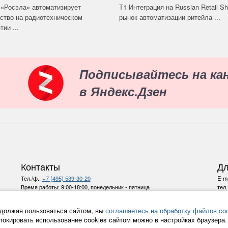
«Росэла» автоматизирует
Т1 Интеграция на Russian Retail S
ство на радиотехническом
рынок автоматизации ритейла ...
ии ...
Подписывайтесь на ка
в Яндекс.Дзен
Контакты
Дл
Тел./ф.:
+7 (495) 539-30-20
E-ma
Время работы:
9:00-18:00, понедельник - пятница
тел
E-mail:
info@ru-bezh.ru
должая пользоваться сайтом, вы
соглашаетесь на обработку файлов coo
Политика конфиденциальности
локировать использование cookies сайтом можно в настройках браузера.
Все права на материалы и новости, опубликованные на сайте