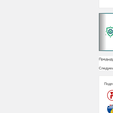
‹
Предыд
Следую
Подп