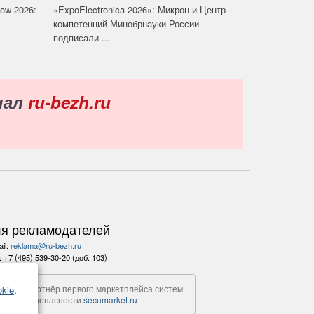
how 2026:
«ExpoElectronica 2026»: Микрон и Центр
компетенций Минобрнауки России
подписали ...
нал
ru-bezh.ru
я рекламодателей
il:
reklama@ru-bezh.ru
.:
+7 (495) 539-30-20 (доб. 103)
Партнёр первого маркетплейса систем
kie
.
безопасности
secumarket.ru