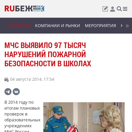
ГОССЕКТОР
КОМПАНИИ И РЫНКИ
МЕРОПРИЯТИЯ
НОВИ
МЧС ВЫЯВИЛО 97 ТЫСЯЧ
НАРУШЕНИЙ ПОЖАРНОЙ
БЕЗОПАСНОСТИ В ШКОЛАХ
04 августа 2014, 17:54
В 2014 году по
итогам плановых
проверок в
образовательных
учреждениях
МЧС России