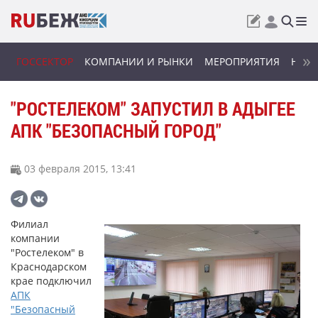
ГОССЕКТОР
КОМПАНИИ И РЫНКИ
МЕРОПРИЯТИЯ
НОВИ
"РОСТЕЛЕКОМ" ЗАПУСТИЛ В АДЫГЕЕ
АПК "БЕЗОПАСНЫЙ ГОРОД"
03 февраля 2015, 13:41
Филиал
компании
"Ростелеком" в
Краснодарском
крае подключил
АПК
"Безопасный