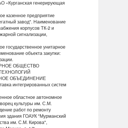
АО «Курганская генерирующая
ное казенное предприятие
егатный завод". Наименование
набжения корпусов ТК-2 и
жарной сигнализации,
ное государственное унитарное
менование объекта закупки:
изации.
НЕРНОЕ ОБЩЕСТВО
 ТЕХНОЛОГИЙ
НОЕ ОБЪЕДИНЕНИЕ
тавка интегрированных систем
твенное областное автономное
ворец культуры им. С.М.
дение работ по ремонту
ния здания ГОАУК "Мурманский
тва им. С.М. Кирова",