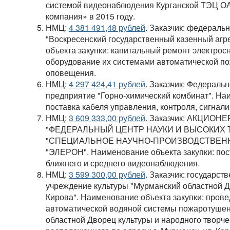
системой видеонаблюдения Курганской ТЭЦ О
компания» в 2015 году.
НМЦ:
4 381 491,48 рублей
. Заказчик: федераль
"Воскресенский государственный казенный агр
объекта закупки: капитальный ремонт электрос
оборудование их системами автоматической по
оповещения.
НМЦ:
4 297 424,41 рублей
. Заказчик: Федераль
предприятие "Горно-химический комбинат". Наи
поставка кабеля управления, контроля, сигнал
НМЦ:
3 609 333,00 рублей
. Заказчик: АКЦИО
"ФЕДЕРАЛЬНЫЙ ЦЕНТР НАУКИ И ВЫСОКИХ
"СПЕЦИАЛЬНОЕ НАУЧНО-ПРОИЗВОДСТВЕН
"ЭЛЕРОН". Наименование объекта закупки: пос
ближнего и среднего видеонаблюдения.
НМЦ:
3 599 300,00 рублей
. Заказчик: государс
учреждение культуры "Мурманский областной Д
Кирова". Наименование объекта закупки: прове
автоматической водяной системы пожаротуше
областной Дворец культуры и народного творчес