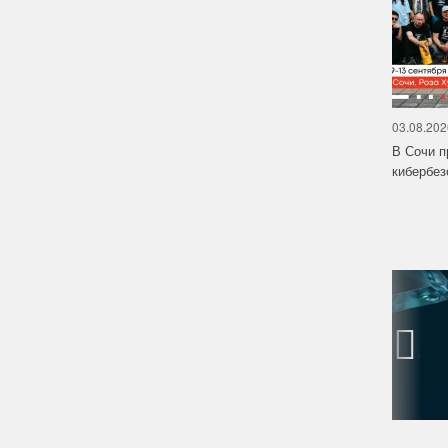
03.08.202
В Сочи п
кибербе
‹