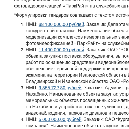
фотовидеофиксацией «ПаркРайт» на служебных авт
*Формулировки тендеров совпадают с текстом источни
НМЦ:
68 100 000,00 рублей
. Заказчик: Департа
конкурентной политике. Наименование объекта 
модернизации комплексов измерительных знач
фотовидеофиксацией «ПаркРайт» на служебны
НМЦ:
11 400 000,00 рублей
. Заказчик: ОАО "Р
объекта закупки: поставка оборудования, вып
работ по оснащению средствами видеонаблюд
обеспечение сервисной поддержки при проведе
экзамена на территории Ивановской области в 
Владимирской и Ивановской областях ОАО «Ро
НМЦ:
9 855 722,80 рублей
. Заказчик: Админист
Нахабино. Наименование объекта закупки: устр
мемориальных объектов посвященных 300-лет
г.п.Нахабино и устройство в их зоне уличного,
видеонаблюдения, парковых диванов и пешехо
НМЦ:
5 000 000,00 рублей
. Заказчик: ОАО "Кур
компания". Наименование объекта закупки: вы