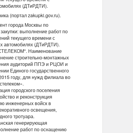
омобилях (ДТиРДТИ).
ка (портал zakupki.gov.ru).
мент города Москвы по
закупки: выполнение работ по
ений текущего времени с
х автомобилях (ДТиРДТИ).
ОСТЕЛЕКОМ". Наименование
олнение строительно-монтажных
ения аудиторий ППЭ и РЦОИ и
нии Единого государственного
2015 году, для нужд филиала во
стелеком».
рация городского поселения
ойство и реконструкция
ию инженерных войск в
 декоративного освещения,
дного тротуара.
ганская генерирующая
полнение работ по оснащению