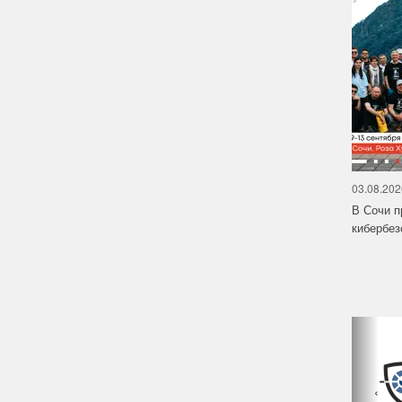
03.08.202
В Сочи п
кибербе
‹