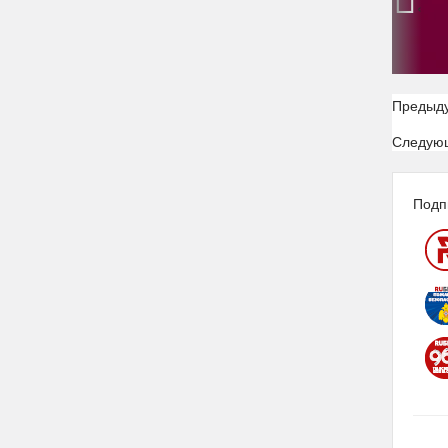
‹
Предыд
Следую
Подп