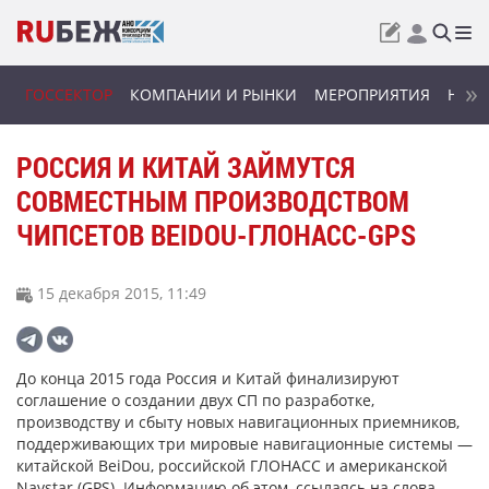
ГОССЕКТОР
КОМПАНИИ И РЫНКИ
МЕРОПРИЯТИЯ
НОВИ
РОССИЯ И КИТАЙ ЗАЙМУТСЯ
СОВМЕСТНЫМ ПРОИЗВОДСТВОМ
ЧИПСЕТОВ BEIDOU-ГЛОНАСС-GPS
15 декабря 2015, 11:49
До конца 2015 года Россия и Китай финализируют
соглашение о создании двух СП по разработке,
производству и сбыту новых навигационных приемников,
поддерживающих три мировые навигационные системы —
китайской BeiDou, российской ГЛОНАСС и американской
Navstar (GPS). Информацию об этом, ссылаясь на слова