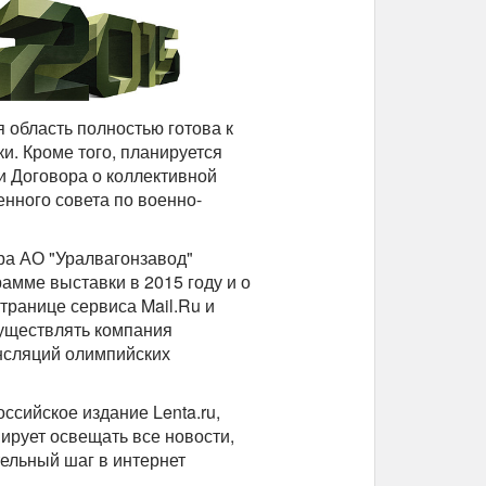
 область полностью готова к
и. Кроме того, планируется
и Договора о коллективной
енного совета по военно-
ора АО "Уралвагонзавод"
амме выставки в 2015 году и о
транице сервиса Mail.Ru и
существлять компания
нсляций олимпийских
ссийское издание Lenta.ru,
ирует освещать все новости,
тельный шаг в интернет