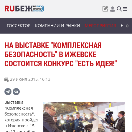
ГОССЕКТОР
КОМПАНИИ И РЫНКИ
МЕРОПРИЯТИЯ
НОВИ
НА ВЫСТАВКЕ "КОМПЛЕКСНАЯ
БЕЗОПАСНОСТЬ" В ИЖЕВСКЕ
СОСТОИТСЯ КОНКУРС "ЕСТЬ ИДЕЯ!"
29 июня 2015, 16:13
Выставка
"Комплексная
безопасность",
которая пройдет
в Ижевске с 15
по 17 сентября