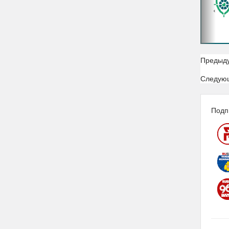
‹
Предыд
Следую
Подп