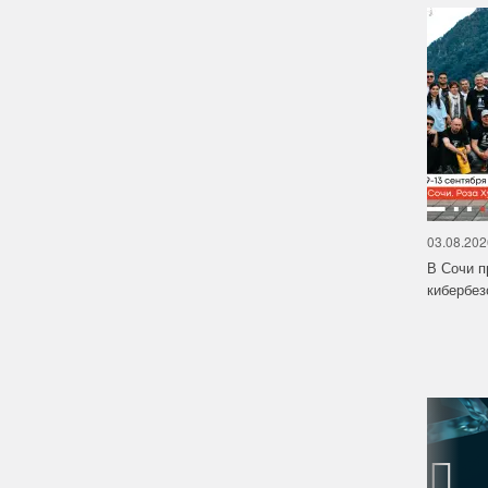
03.08.202
В Сочи п
кибербе
‹