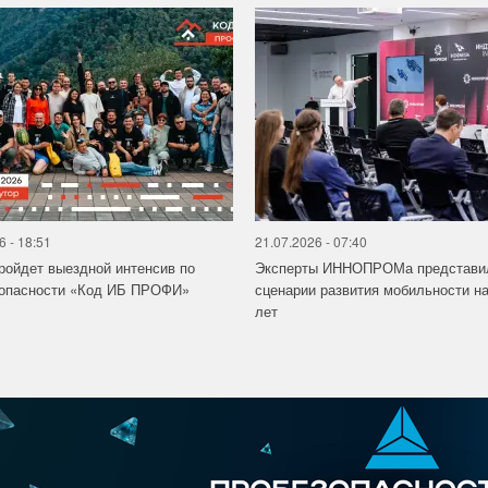
6 - 18:51
21.07.2026 - 07:40
ройдет выездной интенсив по
Эксперты ИННОПРОМа представи
зопасности «Код ИБ ПРОФИ»
сценарии развития мобильности на
лет