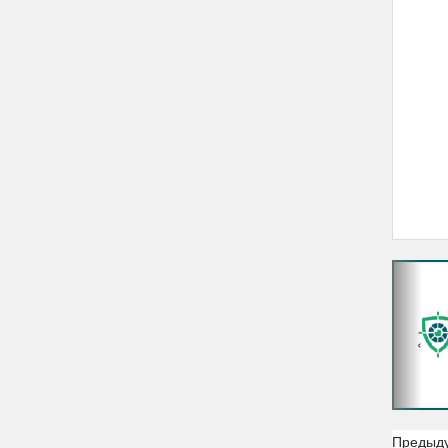
‹
Предыд