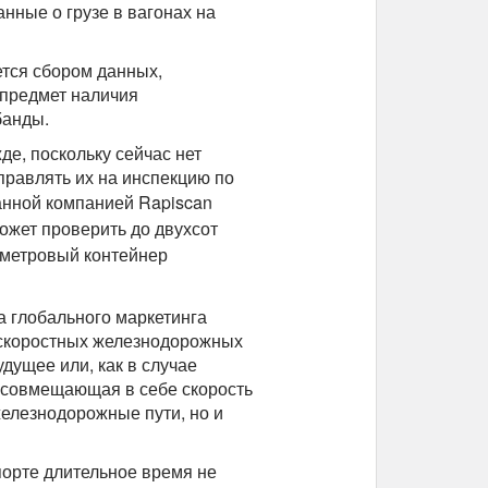
нные о грузе в вагонах на
тся сбором данных,
 предмет наличия
банды.
де, поскольку сейчас нет
правлять их на инспекцию по
танной компанией
Rapiscan
ожет проверить до двухсот
-метровый контейнер
а глобального маркетинга
я скоростных железнодорожных
дущее или, как в случае
, совмещающая в себе скорость
железнодорожные пути, но и
орте длительное время не