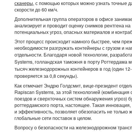
сканеры
, с помощью которых можно узнать точные да
скорости до 60 км/ч.
Дополнительная группа операторов в офисе занимае
анализирует и проводит оценку снимков рентгена на
потенциальных угроз, опасных материалов и контра
Этот процесс происходит намного быстрее, чем преж
необходимости разгружать контейнеры с грузом и на
отдельности. Благодаря новой технологии, разрабо
Systems,
голландская таможня в порту Роттердама м
тысяч железнодорожных контейнеров в год (один 12
проверяется за 0,8 секунды).
Как отмечает Эндрю Голдсмит, вице-президент отдел
Rapiscan Systems, за этой технологией (комбинаци
поездов и сверхточных систем обнаружения угроз) бу
роттердамского порта, настоящее. Такая инновация
и эффективность, позволяет обезопасить не только 
глобальные сети поставок в целом.
Вопросу о безопасности на железнодорожном трансп