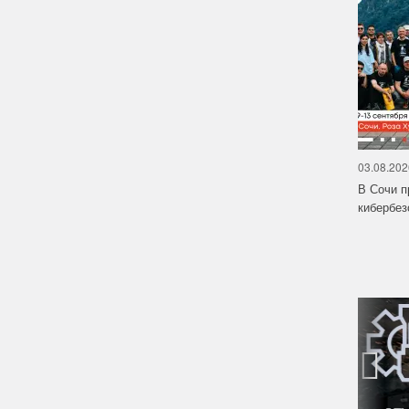
03.08.202
В Сочи п
кибербе
‹