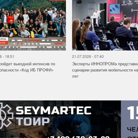
6 - 18:51
21.07.2026 - 07:40
ройдет выездной интенсив по
Эксперты ИННОПРОМа представи
зопасности «Код ИБ ПРОФИ»
сценарии развития мобильности на
лет