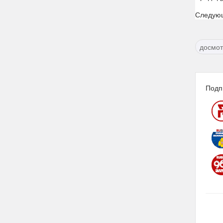
Следую
досмот
Подп