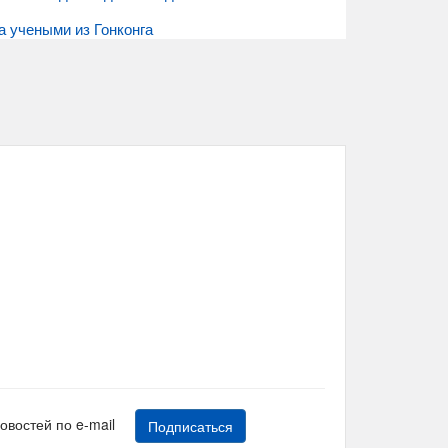
а учеными из Гонконга
новостей по e-mail
Подписаться