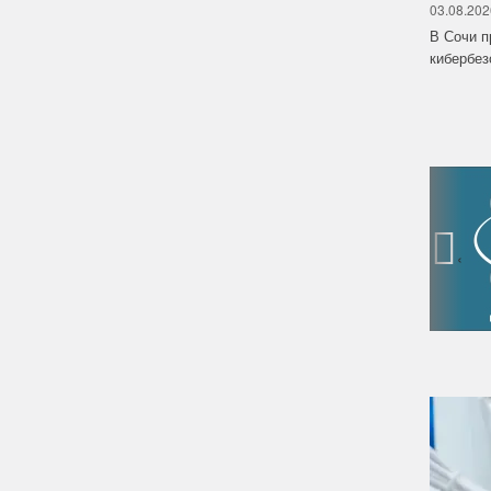
03.08.202
В Сочи п
кибербе
‹