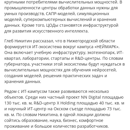
крупными потребителями вычислительных мощностей. В
промышленности центры обработки данных нужны для
умных производств, САПР-моделей, симуляционных
моделей, суперкомпьютерных вычислений и хранения
данных. Кроме того, ЦОДы становятся инфраструктурой
для развития искусственного интеллекта.
Глеб Никитин рассказал, что в Нижегородской области
формируется ИТ-экосистема вокруг кампуса «НЕЙМАРК».
Она включает учебную инфраструктуру, экотехнопарк, ИТ-
квартал, лаборатории, стартапы и R&D-центры. По словам
губернатора, участники этой экосистемы будут нуждаться в
вычислительных мощностях для обучения нейросетей,
создания моделей, решения практических задач и
хранения данных.
Рядом с ИТ-кампусом также развиваются несколько
объектов. Среди них частный проект NN Digital площадью
130 тыс. кв. м, R&D-центр X Holding площадью 40 тыс. кв. м
и научный ИТ-центр на Окском съезде площадью 73 тыс.
кв. м. По словам Никитина, в одной локации должны
сойтись образование, наука, бизнес, комфортное
проживание и большое количество разработчиков.