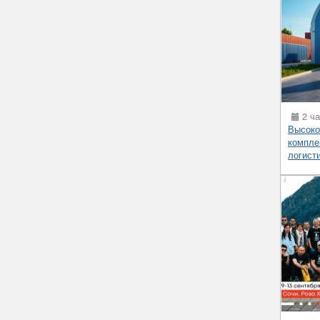
2 ча
Высоко
компле
логист