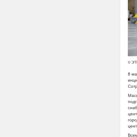
© Э
8 ма
инци
Сотр
Мас
подг
снаб
цент
горо
цен
Всем