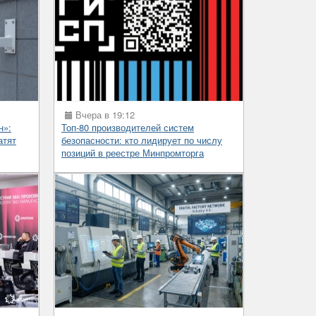
Вчера в 19:12
н»:
Топ-80 производителей систем
атят
безопасности: кто лидирует по числу
позиций в реестре Минпромторга