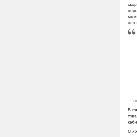
скор
пере
моме
цент
— о
В ко
това
каби
О к