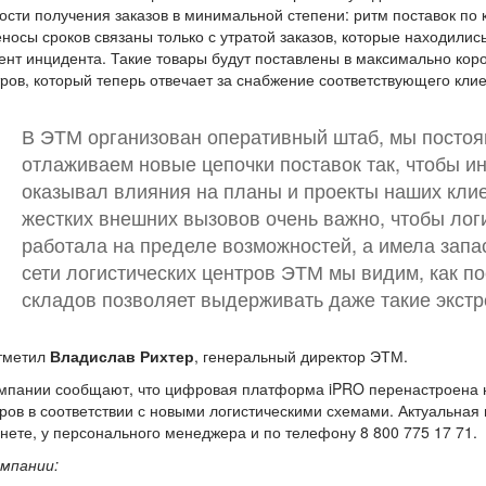
ости получения заказов в минимальной степени: ритм поставок по 
носы сроков связаны только с утратой заказов, которые находилис
нт инцидента. Такие товары будут поставлены в максимально корот
ров, который теперь отвечает за снабжение соответствующего кли
В ЭТМ организован оперативный штаб, мы постоя
отлаживаем новые цепочки поставок так, чтобы и
оказывал влияния на планы и проекты наших клие
жестких внешних вызовов очень важно, чтобы лог
работала на пределе возможностей, а имела запа
сети логистических центров ЭТМ мы видим, как п
складов позволяет выдерживать даже такие экстр
тметил
Владислав Рихтер
, генеральный директор ЭТМ.
мпании сообщают, что цифровая платформа iPRO перенастроена н
ров в соответствии с новыми логистическими схемами. Актуальная
нете, у персонального менеджера и по телефону 8 800 775 17 71.
омпании: