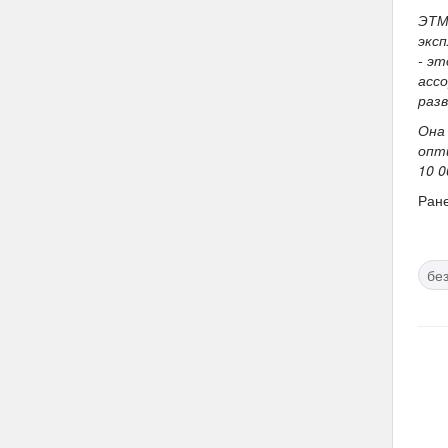
ЭТМ
экс
- э
асс
раз
Она
опт
10 
Ран
бе