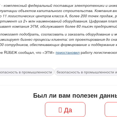
 - комплексный федеральный поставщик электротехники и инже
плуатации объектов капитального строительства. Компания
вх
то 11 логистических центров класса А, более 200 точек продаж
ортимент из
2+ млн наименований оборудования. Цифровая пла
вивает компания ЭТМ, обслуживает более 60 тысяч предприятий
 помогает подобрать, согласовать и заказать оборудование и 
имизирует бизнес-процессы клиента: от проектирования до сн
000 сотрудников, обеспечивающих формирование и поддержание к
ее RUБЕЖ сообщал, что «ЭТМ»
приостановил
работу логистическог
зопасность в промышленности
безопасность в промышленности 
Был ли вам полезен данн
Да