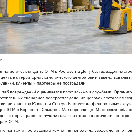
ТМ
я логистический центр ЭТМ в Ростове-на-Дону был выведен из стро
дента на территории логистического центра были задействованы
удники, клиенты и партнеры не пострадали.
штаб повреждений оценивается профильными службами. Организов
отовленных сценариев перераспределения цепочек поставок межд
жение клиентов Южного и Северо-Кавказского федеральных округо
ры ЭТМ в Воронеже, Самаре и Малоярославце (Московская область
дов, которые ранее получали заказы из этих логистических центров
трам ЭТМ.
 клиентам и поставщикам компания направила уведомления о ново