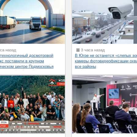
са назад
3 часа назад
технологичный досмотровой
В Югре не останется «слепых зо
кс поставили в крупном
камеры фотовидеофиксации охв
ическом центре Подмосковья
все районы