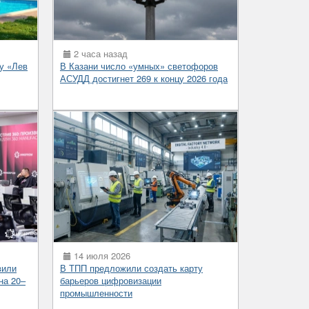
2 часа назад
у «Лев
В Казани число «умных» светофоров
АСУДД достигнет 269 к концу 2026 года
14 июля 2026
вили
В ТПП предложили создать карту
на 20–
барьеров цифровизации
промышленности