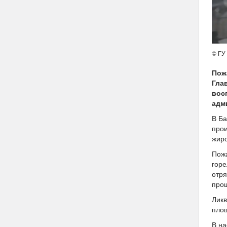
© ГУ
Пож
Гла
вос
адм
В Ба
прои
жиро
Пожа
горе
отр
прош
Ликв
площ
В на