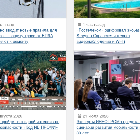
с назад
1 час назад
нс вводит новые правила для
«Ростелеком» оцифровал экобаз
рог – защиту трасс от БПЛА
Story» в Саранске: интернет,
няют к ремонту
видеонаблюдение и Wi‑Fi
вгуста 2026
21 июля 2026
 пройдет выездной интенсив по
Эксперты ИННОПРОМа предста
езопасности «Код ИБ ПРОФИ»
сценарии развития мобильности 
30 лет