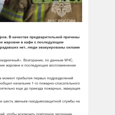
ров. В качестве предварительной причины
ие жаровни в кафе с последующим
традавших нет, люди эвакуированы силами
раздничный». Возгорание, по данным МЧС,
рение жаровни и последующее воспламенение
На момент прибытия первых подразделений
ообщил начальник 1-го пожарно-спасательного
тоятельно еще до приезда пожарных, эвакуация
ли шесть звеньев газодымозащитной службы на
ий, чтобы исключить повторное загорание.