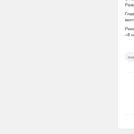
Разм
Глав
вен
Ране
«8 ч
по