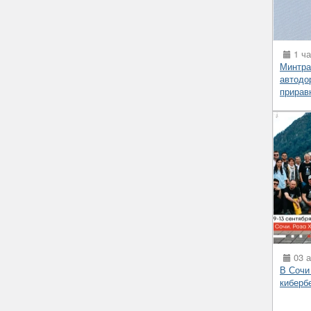
1 ча
Минтра
автодо
прирав
03 а
В Сочи
киберб