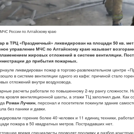
 МЧС России по Алтайскому краю
ар в ТРЦ «Праздничный» ликвидирован на площади 50 кв. мет
вное управление МЧС по Алтайскому краю называет возгоран
пламенением жировых отложений в системе вентиляции. Пос
инистрации до прибытия пожарных.
рнауле ликвидирован пожар в торгово-развлекательном центре «П
зошло в системе вентиляции одного из кафе: причиной стало го
вых отложений внутри воздуховода.
рные расчеты работали по повышенному 2-му рангу сложности. 
ла кровля вентиляционной шахты, а этажи ТЦ заполнил дым. Как с
яда
Роман Лучкин
, персонал и посетители покинули здание самос
ла без паники и давки.
идировали горение более 40 человек и 11 единиц техники, работа
ади пожара в 50 квадратных метров. Пострадавших нет.
стоящее время специалисты проводят проливку и разбор конструкц