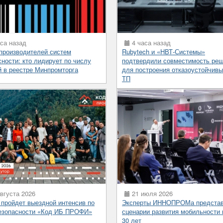
са назад
4 часа назад
 производителей систем
Rubytech и «НВТ-Системы»
сности: кто лидирует по числу
подтвердили совместимость ре
й в реестре Минпромторга
для построения отказоустойчив
ТП
вгуста 2026
21 июля 2026
 пройдет выездной интенсив по
Эксперты ИННОПРОМа предста
езопасности «Код ИБ ПРОФИ»
сценарии развития мобильности 
30 лет