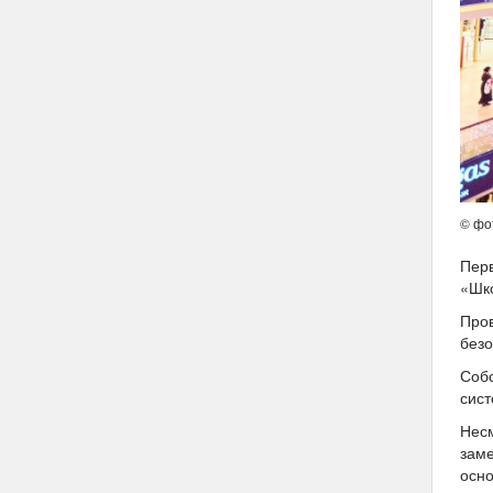
© фо
Перв
«Шко
Пров
безо
Соб
сист
Несм
заме
осно