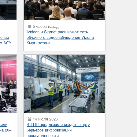
5 часов назад
Ivideon и Skynet расширяют сеть
шений
облачного видеонаблюдения Vizor в
ых АСУ
Кыргызстане
14 июля 2026
вили
В ТПП предложили создать карту
на 20–
барьеров цифровизации
промышленности