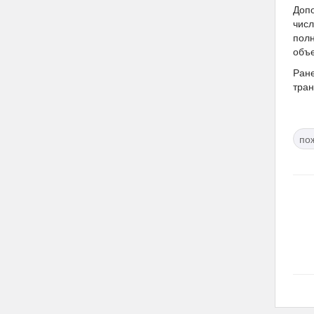
Допо
числ
полн
объе
Ран
тран
по