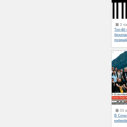
3 ча
Топ-80
безопа
позици
03 а
В Сочи
киберб