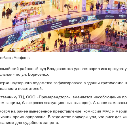
тобанк «Мосфото»
омайский районный суд Владивостока удовлетворил иск прокурату
льная» по ул. Борисенко.
ерка надзорного ведомства зафиксировала в здании критические
пасности посетителей.
ственнику ТЦ, ООО «Примарендторг», вменяется несоблюдение пр
ем защиты, блокировка эвакуационных выходов). А также самоволь
отря на ранее вынесенное представление, комиссия МЧС и мэрии 
чаний проигнорирована. В ведомстве подчеркнули, что риск для жи
ванием для судебного запрета.