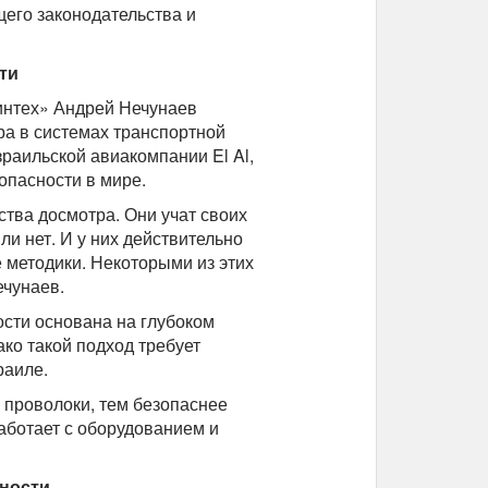
его законодательства и
ти
интех» Андрей Нечунаев
ра в системах транспортной
зраильской авиакомпании El Al,
зопасности в мире.
дства досмотра. Они учат своих
ли нет. И у них действительно
е методики. Некоторыми из этих
ечунаев.
ости основана на глубоком
ко такой подход требует
раиле.
й проволоки, тем безопаснее
работает с оборудованием и
сности