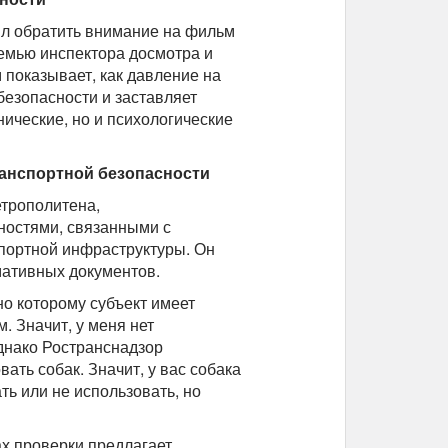
л обратить внимание на фильм
семью инспектора досмотра и
 показывает, как давление на
безопасности и заставляет
нические, но и психологические
анспортной безопасности
етрополитена,
ностями, связанными с
портной инфраструктуры. Он
мативных документов.
о которому субъект имеет
. Значит, у меня нет
Однако Ространснадзор
ать собак. Значит, у вас собака
ть или не использовать, но
ах проверки предлагает