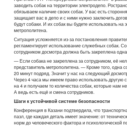
заводить собак на территории электродепо. Ространс
обязываем наличие своих собак. У вас есть стороння
защищает вас в депо и с ними нужно заключить догово
будут собаки. И их собак вы будете использовать на 
метрополитена.
Ситуация усложняется из-за постановления правител
регламентирует использование служебных собак. Со
сотрудником досмотра должна быть закреплена одна 
— Если собака не закреплена за сотрудником, её не
представитель метрополитена. — Кроме того, одна с
20 минут подряд. Значит у нас на следующий досмот
Через 4 часа мы имеем право использовать другую со
на 4 и получаем то количества собак, которые нам н
А ведь есть ещё и смена сотрудников.
Шаги к устойчивой системе безопасности
Конференция в Казани подтвердила, что транспортн
пазл, где каждая деталь имеет значение: от техниче
норм до человеческого фактора и психологической п