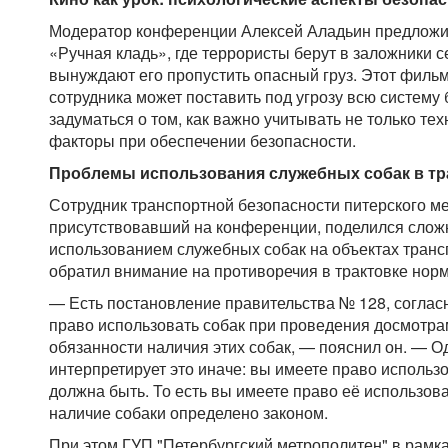
Модератор конференции Алексей Аладьин предложи
«Ручная кладь», где террористы берут в заложники 
вынуждают его пропустить опасный груз. Этот фильм
сотрудника может поставить под угрозу всю систему 
задуматься о том, как важно учитывать не только тех
факторы при обеспечении безопасности.
Проблемы использования служебных собак в тр
Сотрудник транспортной безопасности питерского м
присутствовавший на конференции, поделился слож
использованием служебных собак на объектах транс
обратил внимание на противоречия в трактовке нор
— Есть постановление правительства № 128, согласн
право использовать собак при проведения досмотрам
обязанности наличия этих собак, — пояснил он. — 
интерпретирует это иначе: вы имеете право использов
должна быть. То есть вы имеете право её использова
наличие собаки определено законом.
При этом ГУП "Петербургский метрополитен" в рамк