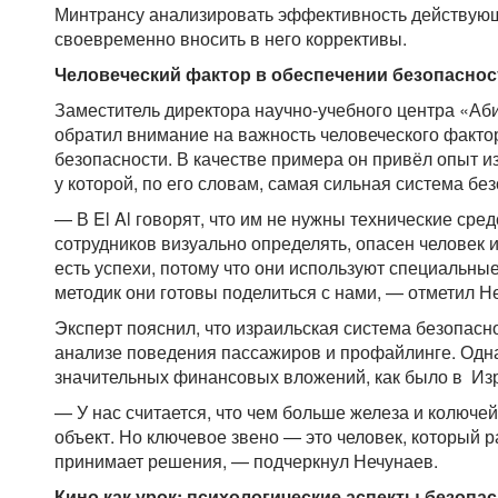
Минтрансу анализировать эффективность действующ
своевременно вносить в него коррективы.
Человеческий фактор в обеспечении безопаснос
Заместитель директора научно-учебного центра «Аб
обратил внимание на важность человеческого факто
безопасности. В качестве примера он привёл опыт и
у которой, по его словам, самая сильная система бе
— В El Al говорят, что им не нужны технические сре
сотрудников визуально определять, опасен человек и
есть успехи, потому что они используют специальны
методик они готовы поделиться с нами, — отметил Н
Эксперт пояснил, что израильская система безопасн
анализе поведения пассажиров и профайлинге. Одна
значительных финансовых вложений, как было в Из
— У нас считается, что чем больше железа и колюче
объект. Но ключевое звено — это человек, который 
принимает решения, — подчеркнул Нечунаев.
Кино как урок: психологические аспекты безопа