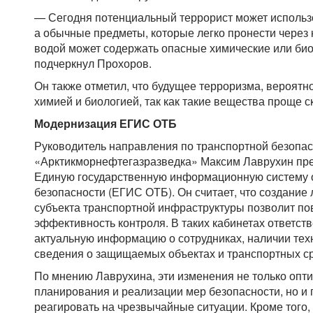
— Сегодня потенциальный террорист может использо
а обычные предметы, которые легко пронести через 
водой может содержать опасные химические или би
подчеркнул Прохоров.
Он также отметил, что будущее терроризма, вероятно
химией и биологией, так как такие вещества проще ск
Модернизация ЕГИС ОТБ
Руководитель направления по транспортной безопа
«Арктикморнефтегазразведка» Максим Лаврухин пр
Единую государственную информационную систему 
безопасности (ЕГИС ОТБ). Он считает, что создание
субъекта транспортной инфраструктуры позволит по
эффективность контроля. В таких кабинетах ответст
актуальную информацию о сотрудниках, наличии тех
сведения о защищаемых объектах и транспортных ср
По мнению Лаврухина, эти изменения не только опт
планирования и реализации мер безопасности, но и
реагировать на чрезвычайные ситуации. Кроме того