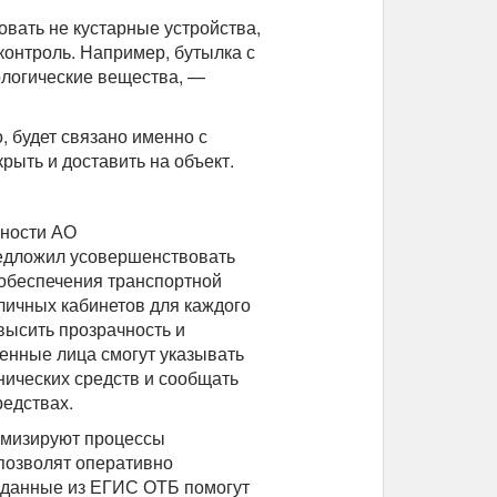
вать не кустарные устройства,
контроль. Например, бутылка с
ологические вещества, —
, будет связано именно с
рыть и доставить на объект.
сности АО
едложил усовершенствовать
обеспечения транспортной
 личных кабинетов для каждого
высить прозрачность и
венные лица смогут указывать
нических средств и сообщать
едствах.
имизируют процессы
 позволят оперативно
, данные из ЕГИС ОТБ помогут