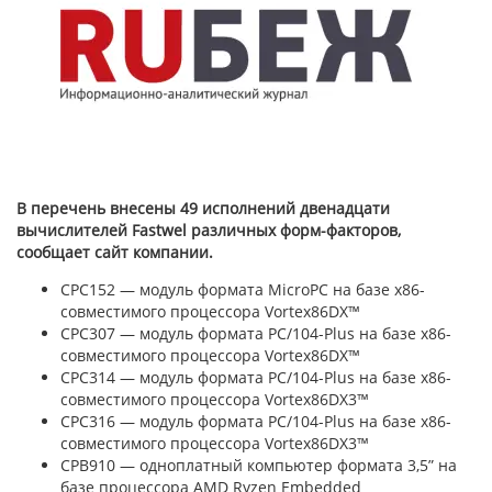
В перечень внесены 49 исполнений двенадцати
вычислителей Fastwel различных форм-факторов,
сообщает сайт компании.
CPС152 — модуль формата MicroPC на базе х86-
совместимого процессора Vortex86DX™
CPC307 — модуль формата РС/104-Plus на базе х86-
совместимого процессора Vortex86DX™
CPC314 — модуль формата РС/104-Plus на базе х86-
совместимого процессора Vortex86DX3™
CPC316 — модуль формата РС/104-Plus на базе х86-
совместимого процессора Vortex86DX3™
CPB910 — одноплатный компьютер формата 3,5” на
базе процессора AMD Ryzen Embedded