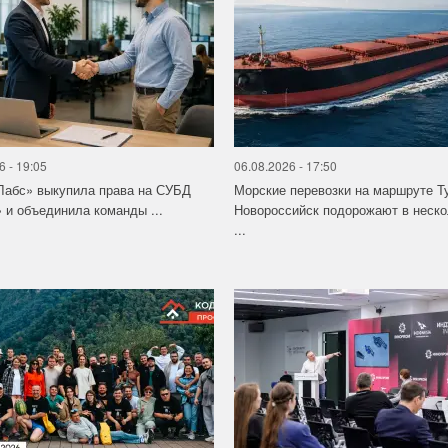
6 - 19:05
06.08.2026 - 17:50
Лабс» выкупила права на СУБД
Морские перевозки на маршруте Т
 и объединила команды ...
Новороссийск подорожают в неско
...