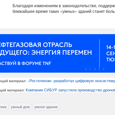
Благодаря изменениям в законодательстве, поддер
ближайшее время таких «умных» зданий станет бол
«Ростелеком» разработал цифровую экосистему
ущий материал:
Компания СИБУР запустила производство дроно
щий материал:
тика
умный дом
умное здание