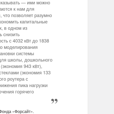
сказывать — ими можно
аются к нам для
, что позволяет разумно
кономить капитальные
к, в одном из
ь снизить
ть с 4032 кВт до 1838
ого моделирования
тановки системы
для школы, дошкольного
(экономия 943 кВт),
стеклами (экономия 133
ого роутера с
нижения пика нагрузки
ючения горячего
Фонда «Форсайт».