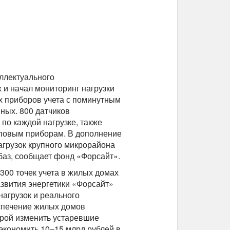
еллектуального
и начал мониторинг нагрузки
х приборов учета с поминутным
ных. 800 датчиков
о каждой нагрузке, также
повым приборам. В дополнение
грузок крупного микрорайона
баз, сообщает фонд «Форсайт».
300 точек учета в жилых домах
звития энергетики «Форсайт»
агрузок и реального
спечение жилых домов
рой изменить устаревшие
экономить 10–15 млрд рублей в