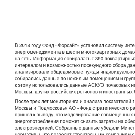
В 2018 году Фонд «Форсайт» установил систему инт
энергоменеджмента в шести многоквартирных домах 
на сеть. Информация собиралась с 390 поквартирны
интервалом и возможностью посекундного сбора дан
анализировали общедомовые нужды индивидуально п
собирались данные по нежилым помещениям и груп
к этому использовались данные АСКУЭ почасовых на
Москвы, других российских регионов и иностранных 
После трех лет мониторинга и анализа показателей 1
Москвы и Подмосковья АО «Фонд стратегического ра
пришел к выводу, что моделирование совмещенных н
энергопотребления поможет снизить затраты на обе
электроэнергией. Собранные данные убедили Минст
нормативы, что позволит строительным компаниям с