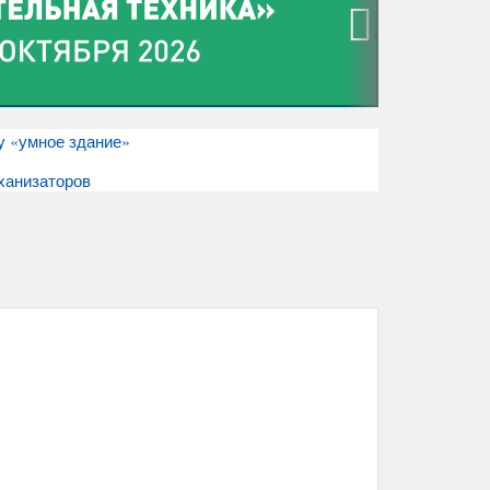
›
у «умное здание»
ханизаторов