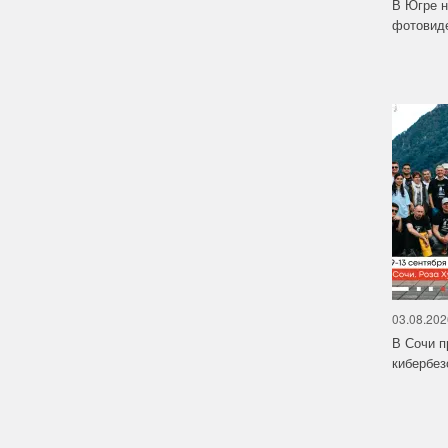
В Югре н
фотовиде
03.08.202
В Сочи п
кибербе