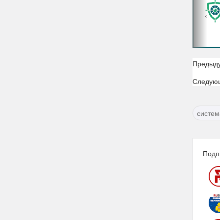
‹
Предыд
Следую
систем
Подп