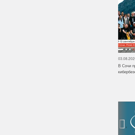
03.08.202
В Сочи п
кибербе
‹