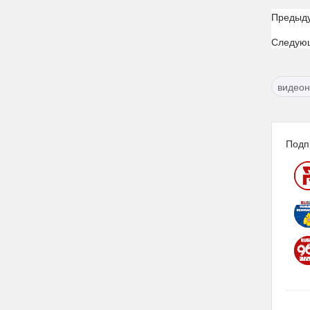
Предыд
Следую
видео
Подп