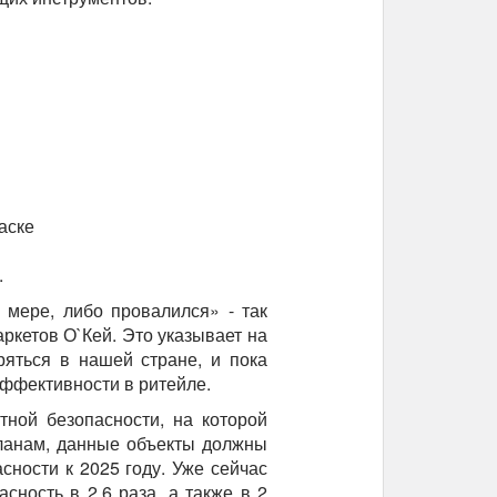
маске
.
 мере, либо провалился» - так
ркетов О`Кей. Это указывает на
ряться в нашей стране, и пока
эффективности в ритейле.
ной безопасности, на которой
ланам, данные объекты должны
ности к 2025 году. Уже сейчас
сность в 2,6 раза, а также в 2