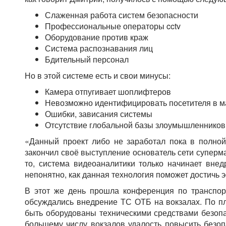
Слаженная работа систем безопасности
Профессиональные операторы cctv
Оборудование против краж
Система распознавания лиц
Бдительный персонал
Но в этой системе есть и свои минусы:
Камера отпугивает шоплифтеров
Невозможно идентифицировать посетителя в 
Ошибки, зависания системы
Отсутствие глобальной базы злоумышленников
«Данный проект либо не заработал пока в полной
закончил своё выступление основатель сети суперма
то, система видеоаналитики только начинает внед
непонятно, как данная технология поможет достичь 
В этот же день прошла конференция по транспорт
обсуждались внедрение ТС ОТБ на вокзалах. По п
быть оборудованы техническими средствами безопас
большему числу вокзалов удалость повысить безопа