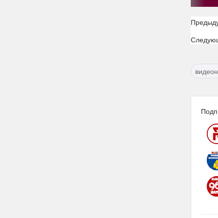
Предыд
Следую
видео
Подп