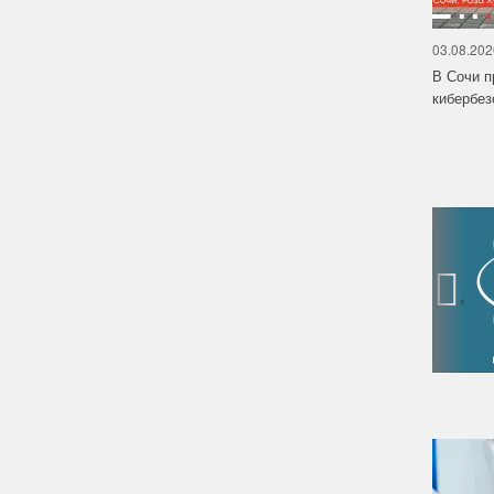
03.08.202
В Сочи п
кибербе
‹