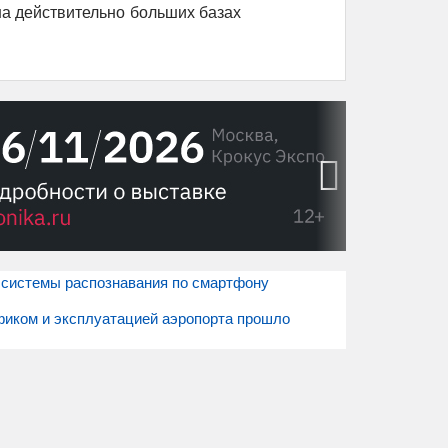
на действительно больших базах
›
 системы распознавания по смартфону
иком и эксплуатацией аэропорта прошло