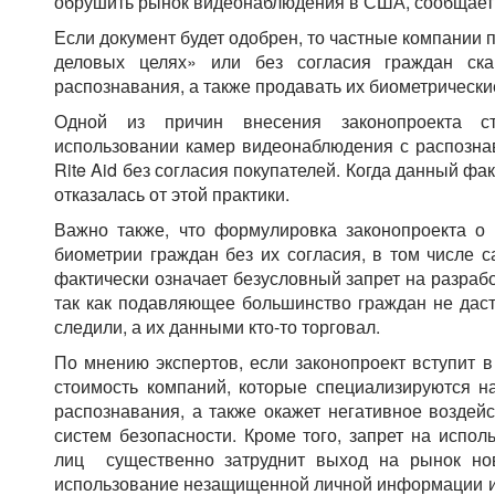
обрушить рынок видеонаблюдения в США, сообщает B
Если документ будет одобрен, то частные компании
деловых целях» или без согласия граждан ска
распознавания, а также продавать их биометрическ
Одной из причин внесения законопроекта с
использовании камер видеонаблюдения с распознав
Rite Aid без согласия покупателей. Когда данный фа
отказалась от этой практики.
Важно также, что формулировка законопроекта о 
биометрии граждан без их согласия, в том числе с
фактически означает безусловный запрет на разрабо
так как подавляющее большинство граждан не даст 
следили, а их данными кто-то торговал.
По мнению экспертов, если законопроект вступит в 
стоимость компаний, которые специализируются н
распознавания, а также окажет негативное воздей
систем безопасности. Кроме того, запрет на испол
лиц существенно затруднит выход на рынок нов
использование незащищенной личной информации из