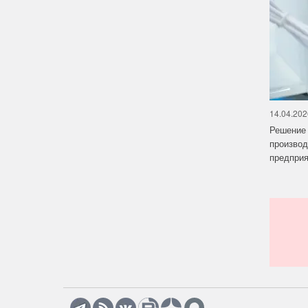
14.04.202
Решение 
производ
предприят