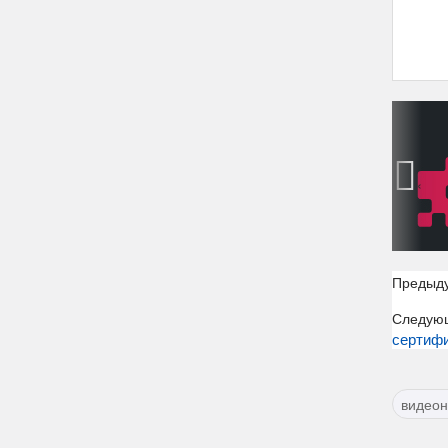
‹
Предыд
Следую
сертиф
видео