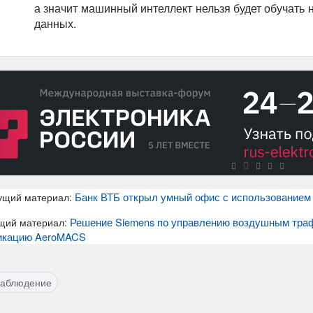
а значит машинный интеллект нельзя будет обучать 
данных.
Банк ВТБ открыл умный офис с использованием
ущий материал:
Решение Siemens по управлению воздушным траф
щий материал:
икацию AeroMACS
наблюдение