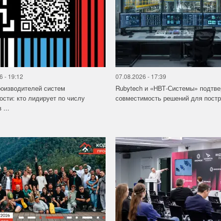
6 - 19:12
07.08.2026 - 17:39
роизводителей систем
Rubytech и «НВТ-Системы» подтв
ости: кто лидирует по числу
совместимость решений для постро
 ...