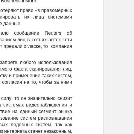
usiness Insider.
 потеряют право «в правомерных
нировать их лица системами
ие данные.
тало сообщение Reuters об
анием лиц в сотнях аптек сети
кт предали огласке, то компания
запрете любого использования
амого факта сканирования лиц,
тку и применение таких систем,
согласия на то, чтобы за ними
силу, то он значительно снизит
а системах видеонаблюдения и
ствие на данный сегмент рынка
ьзование систем распознавания
ых подобных систем, так как
 интернета станет незаконным,