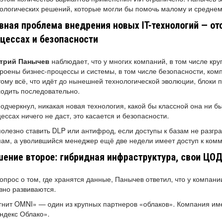
ологических решений, которые могли бы помочь малому и среднему
вная проблема внедрения новых IT-технологий — от
цессах и безопасности
трий Панычев
наблюдает, что у многих компаний, в том числе кр
роены бизнес-процессы и системы, в том числе безопасности, ко
ому всё, что идёт до нынешней технологической эволюции, блоки
одить последовательно.
одчеркнул, никакая новая технология, какой бы классной она ни бы
ессах ничего не даст, это касается и безопасности.
олезно ставить DLP или антифрод, если доступы к базам не разгр
ам, а уволившийся менеджер ещё две недели имеет доступ к комм
ение второе: гибридная инфраструктура, свои ЦО
опрос о том, где хранятся данные, Панычев ответил, что у компани
вно развиваются.
нит OMNI» — один из крупных партнеров «облаков». Компания им
ндекс Облако».