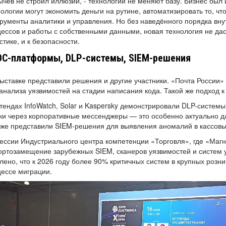
чев не строил иллюзий, - технологии не меняют базу. Бизнес был
ологии могут экономить деньги на рутине, автоматизировать то, ч
рументы аналитики и управления. Но без наведённого порядка вну
ессов и работы с собственными данными, новая технология не даст
стике, и к безопасности.
C-платформы, DLP-системы, SIEM-решения
ыставке представили решения и другие участники. «Почта России
анализа уязвимостей на стадии написания кода. Такой же подход к
тендах InfoWatch, Solar и Kaspersky демонстрировали DLP-систем
ки через корпоративные мессенджеры — это особенно актуально д
же представили SIEM-решения для выявления аномалий в кассовы
ессии Индустриального центра компетенции «Торговля», где «Маг
ртозамещение зарубежных SIEM, сканеров уязвимостей и систем у
лено, что к 2026 году более 90% критичных систем в крупных розн
ессе миграции.