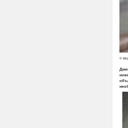
© ме
Дми
нов
объя
нео