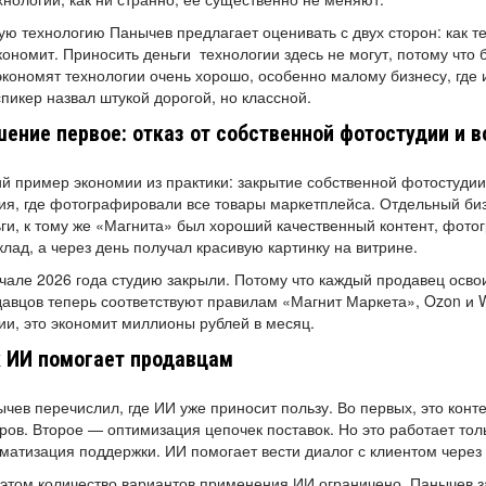
ю технологию Панычев предлагает оценивать с двух сторон: как те
кономит. Приносить деньги технологии здесь не могут, потому что 
экономят технологии очень хорошо, особенно малому бизнесу, где 
пикер назвал штукой дорогой, но классной.
ение первое: отказ от собственной фотостудии и 
й пример экономии из практики: закрытие собственной фотостуди
ия, где фотографировали все товары маркетплейса. Отдельный би
ги, к тому же «Магнита» был хороший качественный контент, фото
клад, а через день получал красивую картинку на витрине.
чале 2026 года студию закрыли. Потому что каждый продавец осво
авцов теперь соответствуют правилам «Магнит Маркета», Ozon и W
ии, это экономит миллионы рублей в месяц.
 ИИ помогает продавцам
чев перечислил, где ИИ уже приносит пользу. Во первых, это конт
ров. Второе — оптимизация цепочек поставок. Но это работает тол
матизация поддержки. ИИ помогает вести диалог с клиентом через
этом количество вариантов применения ИИ ограничено. Панычев з