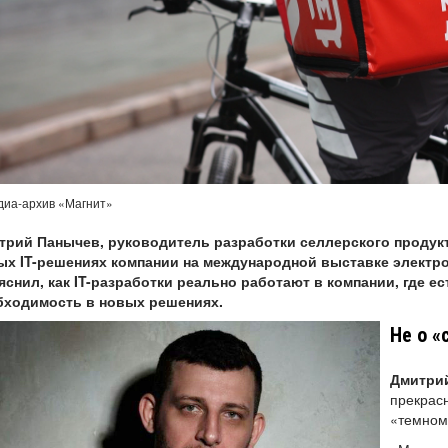
диа-архив «Магнит»
трий Панычев, руководитель разработки селлерского продукт
ых IT-решениях компании на международной выставке электрон
снил, как IT-разработки реально работают в компании, где ест
бходимость в новых решениях.
Не о «
Дмитри
прекрас
«темном