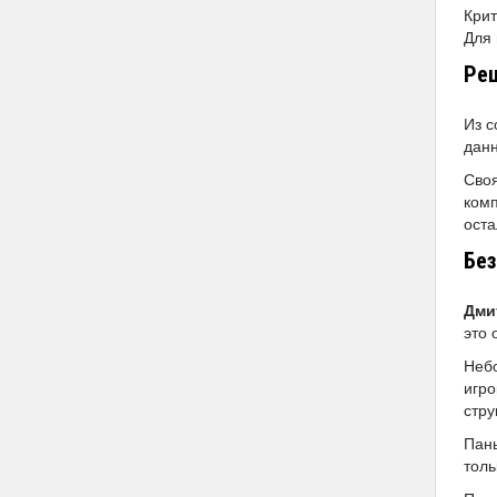
Крит
Для 
Реш
Из с
дан
Своя
комп
оста
Без
Дми
это 
Небо
игро
стру
Паны
толь