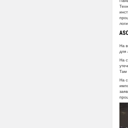
Паны
Техн
инст
проц
логи
ASO
На в
для 
На с
утеч
Там 
На с
импо
заяв
проц