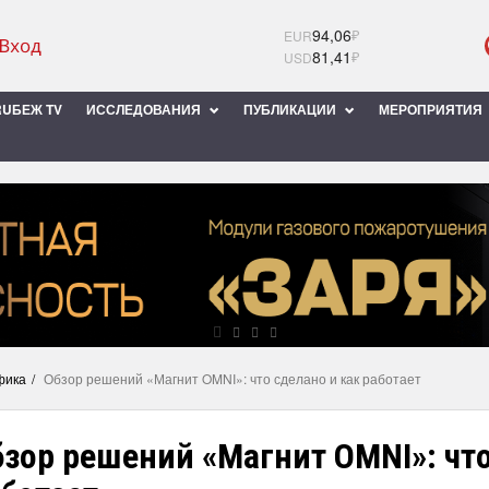
94,06
₽
EUR
81,41
₽
USD
UБЕЖ TV
ИССЛЕДОВАНИЯ
ПУБЛИКАЦИИ
МЕРОПРИЯТИЯ
фика
Обзор решений «Магнит OMNI»: что сделано и как работает
зор решений «Магнит OMNI»: что