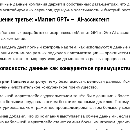
ичные данные компания держит в собственных дата-центрах, что 
масштабируемых сервисов, где нужна эластичность и быстрый рост
ение третье: «Магнит GPT» — AI-ассистент
обственных разработок спикер назвал «Магнит GPT». Это AI-ассис
ных компании.
 модель даёт полный контроль над тем, как используются данные к
ании есть много разных подходов к автоматизации — практически в
льном также, от маршрутизации до множества разных процессов.
опасность: данные как конкурентное преимуществ
трий Панычев
затронул тему безопасности, ценности данных. Ис
очень чувствительное конкурентное преимущество.
льшой маркетплейс с удовольствием зашёл бы с данными к более 
к с большим неудовольствием бы этими данными делился. Потому 
ктурированы, чем грамотнее проанализированы, тем больше у ком
чев добавил, что их компания выступает за обмен данными, если в
ко небольшой маркетплейс станет самым большим игроком, делитьс