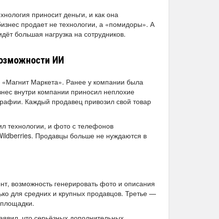
хнология приносит деньги, и как она
бизнес продает не технологии, а «помидоры». А
идёт большая нагрузка на сотрудников.
возможности ИИ
и «Магнит Маркета». Ранее у компании была
знес внутри компании приносил неплохие
графии. Каждый продавец привозил свой товар
ил технологии, и фото с телефонов
ildberries. Продавцы больше не нуждаются в
ент, возможность генерировать фото и описания
ько для средних и крупных продавцов. Третье —
 площадки.
аявил, что серьёзных дополнительных