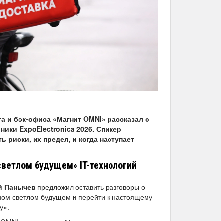
а и бэк-офиса «Магнит OMNI» рассказал о
ики ExpoElectronica 2026. Спикер
ь риски, их предел, и когда наступает
светлом будущем» IT-технологий
й Панычев
предложил оставить разговоры о
ном светлом будущем и перейти к настоящему -
у».