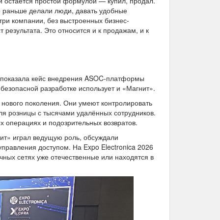
 и остаётся простой формулой — купил, продал.
то раньше делали люди, давать удобные
три компании, без выстроенных бизнес-
 результата. Это относится и к продажам, и к
» показала кейс внедрения ASOC-платформы
 безопасной разработке использует и «Магнит».
ы нового поколения. Они умеют контролировать
ля розницы с тысячами удалённых сотрудников.
х операциях и подозрительных возвратов.
нит» играл ведущую роль, обсуждали
правления доступом. На Expo Electronica 2026
ичных сетях уже отечественные или находятся в