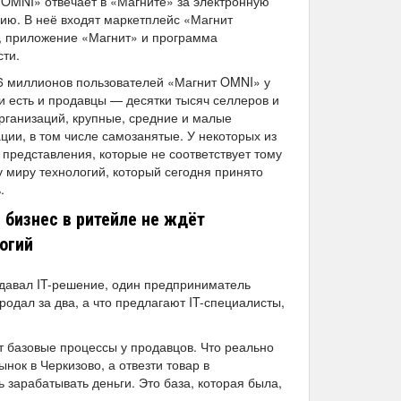
 OMNI» отвечает в «Магните» за электронную
ию. В неё входят маркетплейс «Магнит
, приложение «Магнит» и программа
сти.
6 миллионов пользователей «Магнит OMNI» у
и есть и продавцы — десятки тысяч селлеров и
рганизаций, крупные, средние и малые
ции, в том числе самозанятые. У некоторых из
 представления, которые не соответствует тому
 миру технологий, который сегодня принято
.
бизнес в ритейле не ждёт
огий
родавал IT-решение, один предприниматель
продал за два, а что предлагают IT-специалисты,
т базовые процессы у продавцов. Что реально
нок в Черкизово, а отвезти товар в
 зарабатывать деньги. Это база, которая была,