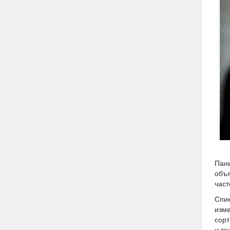
Паны
объя
част
Спик
изме
сорт
и те