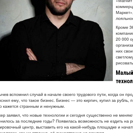
«Магнит
коммерц
Маркет»
лояльно
Кроме 3
компани
20 000 о
организа
них свои
светлому
рисовать
Малый 
технол
чев вспомнил случай в начале своего трудового пути, когда он п
снил ему, что такое бизнес. Бизнес — это кирпич, купил за рубль, 
о кажется странным и ненужным.
ер заявил, что новые технологии и сегодня существенно не меняю
нилось за последние годы? Появилась возможность не ездить на ры
ировочный центр, выставить его на какой-нибудь площадке и начать
хнологии, как ни странно, её существенно не меняют.