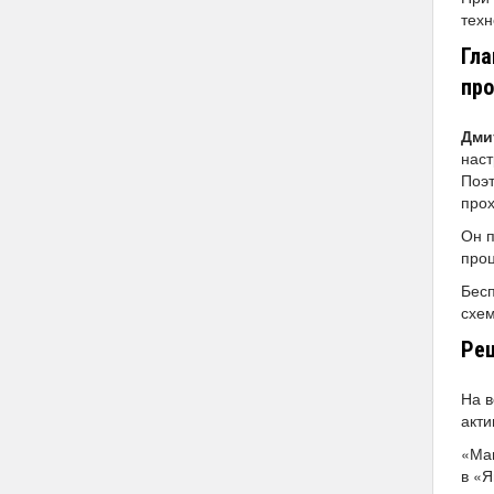
техн
Гла
про
Дми
наст
Поэт
прох
Он п
проц
Бесп
схем
Реш
На в
акти
«Маг
в «Я