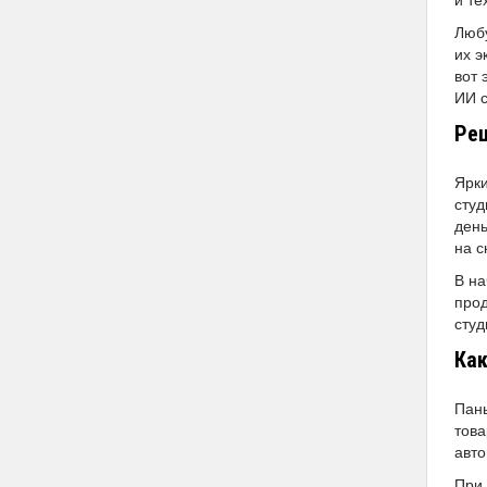
Любу
их э
вот 
ИИ с
Реш
Ярки
студ
день
на с
В на
прод
студ
Как
Паны
това
авто
При 