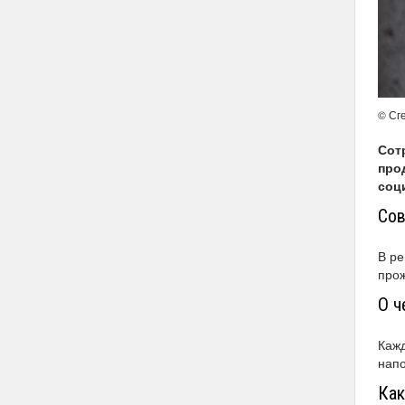
© Сг
Сот
про
соц
Сов
В ре
прож
О ч
Кажд
напо
Как