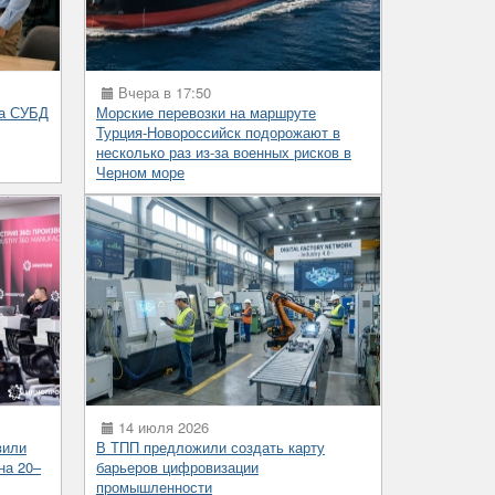
Вчера в 17:50
на СУБД
Морские перевозки на маршруте
Турция-Новороссийск подорожают в
несколько раз из-за военных рисков в
Черном море
14 июля 2026
вили
В ТПП предложили создать карту
на 20–
барьеров цифровизации
промышленности