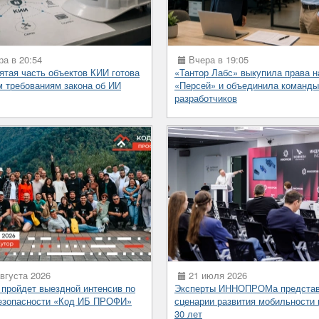
а в 20:54
Вчера в 19:05
ятая часть объектов КИИ готова
«Тантор Лабс» выкупила права 
м требованиям закона об ИИ
«Персей» и объединила команды
разработчиков
вгуста 2026
21 июля 2026
 пройдет выездной интенсив по
Эксперты ИННОПРОМа предста
езопасности «Код ИБ ПРОФИ»
сценарии развития мобильности 
30 лет