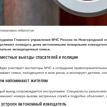
енерировано нейросетью
рудники Главного управления МЧС России по Новгородской о
должают оснащать дома автономными пожарными извещателя
иально незащищенные семьи.
местные выезды спасателей и полиции
йдах участвуют инспекторы МЧС и сотрудники правоохранительных
ивают семьи, находящиеся в зоне риска, и монтируют датчики, сп
ем напоминают жителям
ый выезд сопровождается инструктажем. Специалисты разъясняют
минают номера вызова экстренных служб и подробно объясняют, к
 устроен автономный извещатель