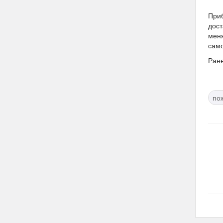
Приб
дост
меня
само
Ран
по