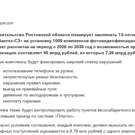
epik.com
вительство Ростовской области планирует заключить 13-летн
бантех-СЗ» на установку 1000 комплексов фотовидеофиксаци
ект рассчитан на период с 2026 по 2038 год с возможностью п
лизации составляет 40 млрд рублей, из которых 7,26 млрд ру
е комплексы будут фиксировать широкий спектр нарушений:
использование телефона за рулем;
непристегнутые ремни безопасности;
нарушение правил парковки;
выезд на трамвайные пути;
движение по велодорожкам и тротуарам;
неоплату парковки.
ема также будет контролировать работу пунктов весогабаритного к
тившие проезд по системе «Платон».
асно условиям соглашения, каждый комплекс должен выносить не 
фных поступлений оценивается в 9,78 млн рублей с одного компле