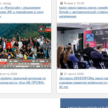
с назад
Вчера в 15:00
 и «Философт» объединили
Ippon представила новую линей
ение ЖК и домофонию в одну
Simple с автоматической стабил
у
напряжения
вгуста 2026
21 июля 2026
 пройдет выездной интенсив по
Эксперты ИННОПРОМа предста
езопасности «Код ИБ ПРОФИ»
сценарии развития мобильности 
30 лет