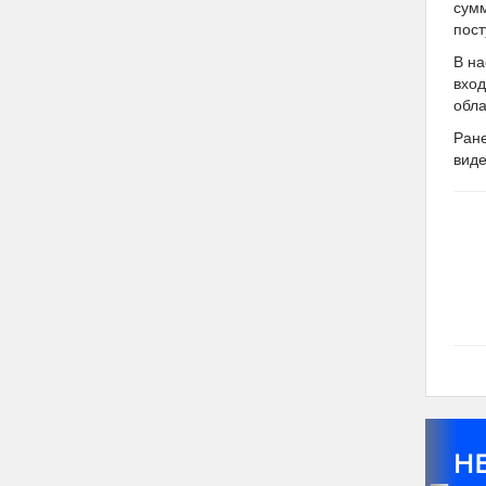
сумм
пост
В на
вход
обла
Ран
вид