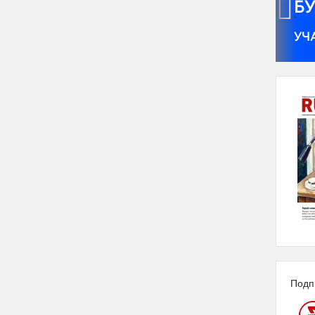
‹
Подп