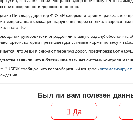
ор Гулин, возглавляющий Ространснадзор подчеркнул, что взаимо
ышению сохранности дорожного полотна.
имир Пивовар, директор ФКУ «Росдормониторинг», рассказал о п
матизированная фиксация нарушений через специализированный ц
иального ПО.
овещании руководители определили главную задачу: обеспечить об
ранспортом, который превышает допустимые нормы по весу и габа
чается, что АПВГК снижают перегруз дорог, предупреждают нару
домстве заявили, что в ближайшие пять лет систему контроля мас
ее RUБЕЖ сообщал, что весогабаритный контроль
автоматизируют 
хождения
Был ли вам полезен данн
Да