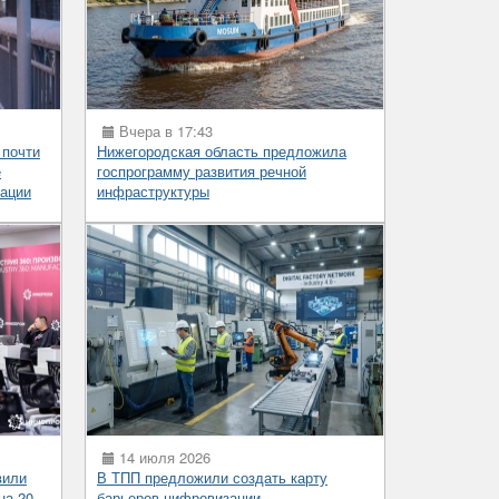
Вчера в 17:43
 почти
Нижегородская область предложила
е
госпрограмму развития речной
ации
инфраструктуры
14 июля 2026
вили
В ТПП предложили создать карту
на 20–
барьеров цифровизации