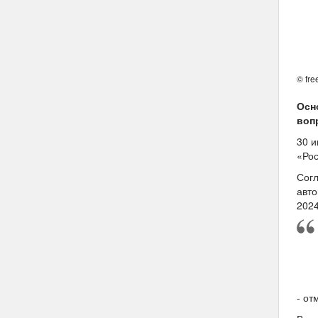
© fre
Осн
воп
30 и
«Рос
Согл
авто
2024
- от