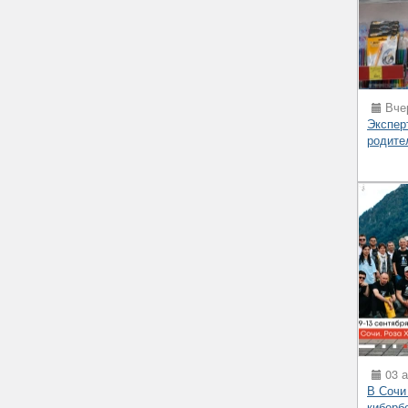
Вчер
Экспер
родите
03 а
В Сочи
киберб