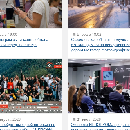
а в 19:00
Вчера в 18:02
ты раскрыли схемы обмана
Свердловская область получила
лей перед 1 сентября
870 млн рублей на обслуживани
дорожных камер фотовидеофикс
вгуста 2026
21 июля 2026
 пройдет выездной интенсив по
Эксперты ИННОПРОМа предста
езопасности «Код ИБ ПРОФИ»
сценарии развития мобильности 