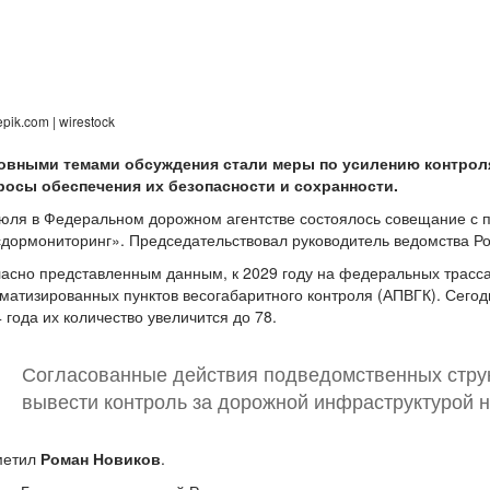
epik.com | wirestock
овными темами обсуждения стали меры по усилению контроля 
росы обеспечения их безопасности и сохранности.
юля в Федеральном дорожном агентстве состоялось совещание с 
дормониторинг». Председательствовал руководитель ведомства Р
асно представленным данным, к 2029 году на федеральных трасса
матизированных пунктов весогабаритного контроля (АПВГК). Сегодн
 года их количество увеличится до 78.
Согласованные действия подведомственных струк
вывести контроль за дорожной инфраструктурой н
метил
Роман Новиков
.