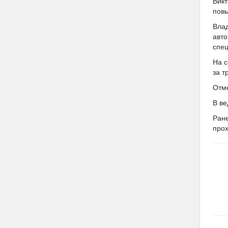
Викт
пов
Влад
авто
спец
На с
за т
Отме
В ве
Ран
про