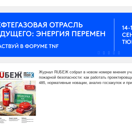
Журнал RUБЕЖ собрал в новом номере мнения уча
пожарной безопасности: как работать проектировщи
485, нормативные новации, анализ госзакупок и п