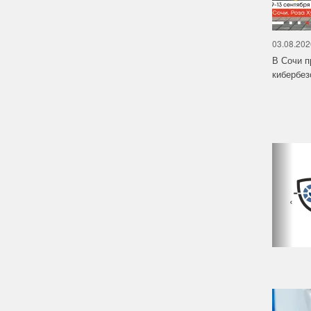
03.08.202
В Сочи п
кибербе
‹