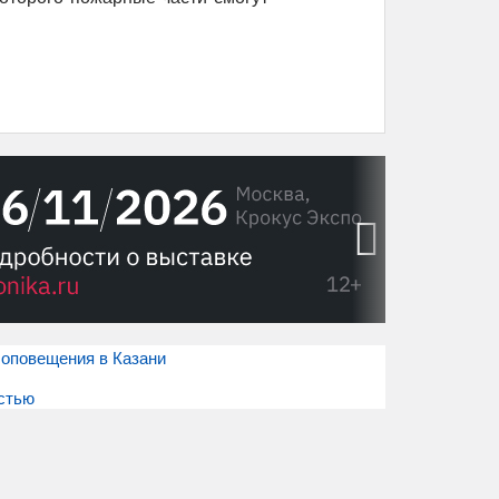
›
 оповещения в Казани
остью