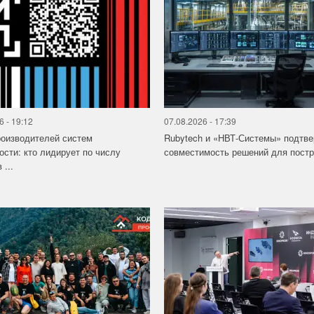
6 - 19:12
07.08.2026 - 17:39
роизводителей систем
Rubytech и «НВТ-Системы» подтв
ости: кто лидирует по числу
совместимость решений для постро
 ...