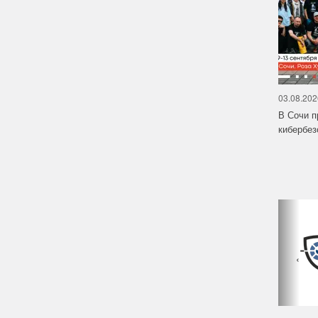
03.08.202
В Сочи п
кибербе
‹