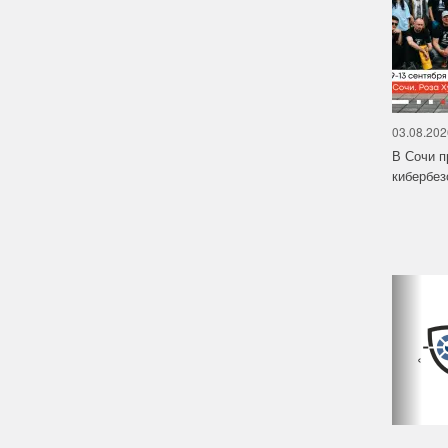
03.08.202
В Сочи п
кибербе
‹