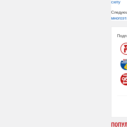
силу
Следую
многоэ
Подп
ПОПУ