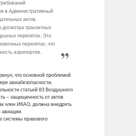
 требований
ок в Административный
дательных актов.
о досмотра транзитных
душных перелетах. Это
овочных перелетах, что
ность аэропортов.
ркнул, что основной проблемой
ере авиабезопасности.
ельности статьей 83 Воздушного
сть – защищенность от актов
ак член ИКАО, должна внедрять
 авиации.
е системы правового