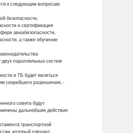
тся к следующим вопросам:
ой безопасности,
асности и сертификация
сфере авиабезопасности,
асности, а также обучение
законодательства
 двух параллельных систем
ости и ТБ будет являться
м скорейшего разрешения, -
енного совета будут
амечены дальнейшие действия
ртамента транспортной
ссии, который озвучил