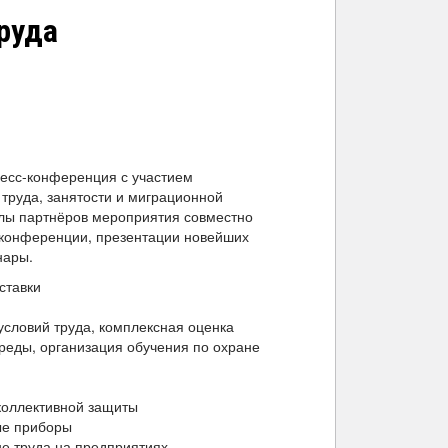
руда
грамма
ресс-конференция с участием
труда, занятости и миграционной
олы партнёров мероприятия совместно
 конференции, презентации новейших
нары.
ставки
условий труда, комплексная оценка
реды, организация обучения по охране
коллективной защиты
ые приборы
не труда на предприятиях