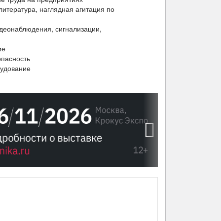
итература, наглядная агитация по
деонаблюдения, сигнализации,
ие
опасность
рудование
›