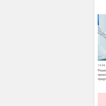
14.04.
Решен
произ
предп