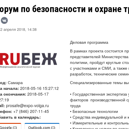
орум по безопасности и охране т
2 апреля 2018, 14:38
Деловая про
В рамках проекта состоится п
представителей Министерства 
политики, пройдут круглые ст
с участниками и СМИ, а также
разработок, технические семи
род:
Самара
Специализированные темы вы
а начала:
2018-05-16 15:27:12
а окончания:
2018-05-17
•
Государственная экспертиза 
27:19
факторов производственной с
il:
prosafe@expo-volga.ru
труда
лефон:
+7 (846) 207-11-45
•
Безопасные технологии
авить в календарь:
•
Средства индивидуальной и 
•
Измерительные и контрольн
Google (
)
Outlook.com (
)
•
Комплексные услуги по охра