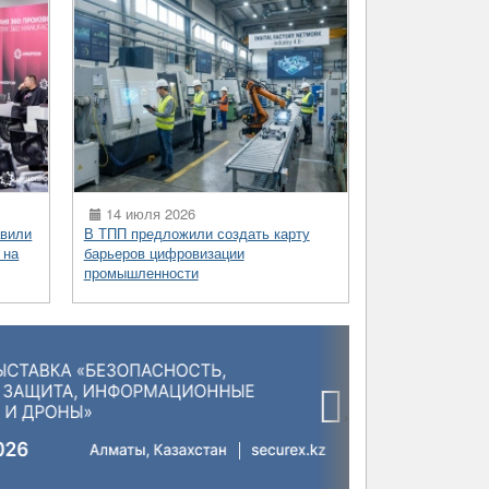
14 июля 2026
вили
В ТПП предложили создать карту
 на
барьеров цифровизации
промышленности
›