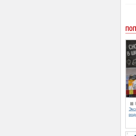
ПОП
В
Экс
род