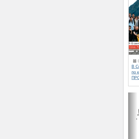
0
В С
по 
ПР
‹