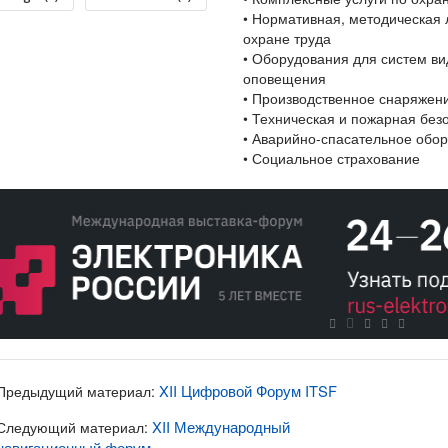
•
Нормативная, методическая л
охране труда
•
Оборудования для систем ви
оповещения
•
Производственное снаряжен
•
Техническая и пожарная без
•
Аварийно-спасательное обо
•
Социальное страхование
XII Цифровой Форум ITSF
Предыдущий материал:
XII Международный
Следующий материал:
навигационный форум