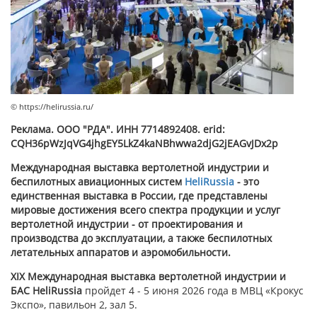
© https://helirussia.ru/
Реклама. ООО "РДА". ИНН 7714892408. erid:
CQH36pWzJqVG4jhgEY5LkZ4kaNBhww
a2djG2jEAGvJDx2p
Международная выставка вертолетной индустрии и
беспилотных авиационных систем
HeliRussia
- это
единственная выставка в России, где представлены
мировые достижения всего спектра продукции и услуг
вертолетной индустрии - от проектирования и
производства до эксплуатации, а также беспилотных
летательных аппаратов и аэромобильности.
XIX Международная выставка вертолетной индустрии и
БАС HeliRussia
пройдет 4 - 5 июня 2026 года в МВЦ «Крокус
Экспо», павильон 2, зал 5.