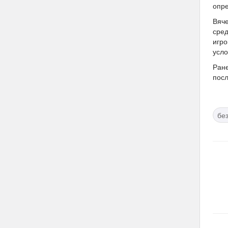
опре
Вяче
сред
игро
усло
Ране
посл
бе