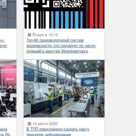
Вчера в 19:12
н»:
Топ-80 производителей систем
атят
безопасности: кто лидирует по числу
позиций в реестре Минпромторга
14 июля 2026
вили
В ТПП предложили создать карту
на 20–
барьеров цифровизации