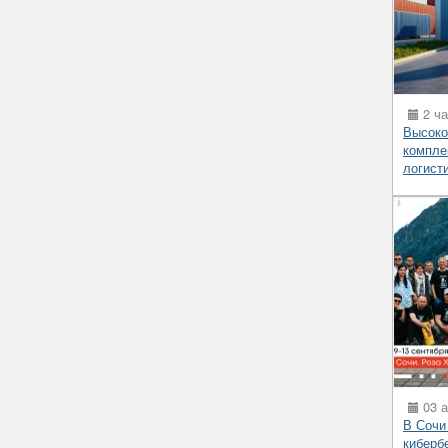
2 ча
Высоко
компле
логист
03 а
В Сочи
киберб