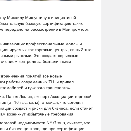
стру Михаилу Мишустину с инициативой
обязательную базовую сертификацию таких
уже передано на рассмотрение в Минпромторг.
зграничивающих профессиональные моллы и
иционируемых как торговые центры, лишь 2 тыс.
ничными рынками. Это создает серьезные
сточением контроля за безналичными
зграничения понятий все новые
ики работы современных ТЦ, и привел
автомобилей и гужевого транспорта».
ии. Павел Люлин, эксперт Ассоциации торговой
 (от 10 тыс. кв. м), отмечая, что сегодня
ции создаст и риски для бизнеса, если станет
там возникнут избыточные требования.
орговой недвижимости NF Group, считает, что
ов и бизнес-центров, где при сертификации