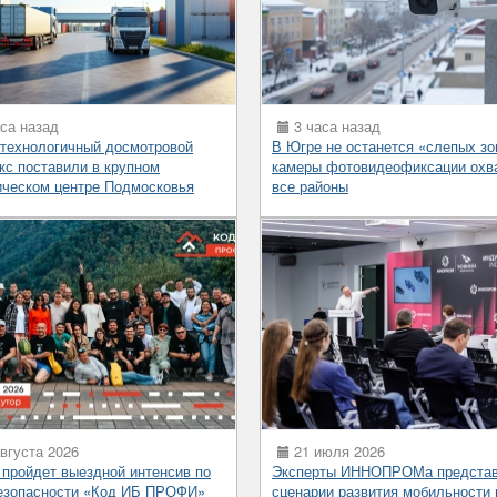
са назад
3 часа назад
технологичный досмотровой
В Югре не останется «слепых зо
кс поставили в крупном
камеры фотовидеофиксации охв
ическом центре Подмосковья
все районы
вгуста 2026
21 июля 2026
 пройдет выездной интенсив по
Эксперты ИННОПРОМа предста
езопасности «Код ИБ ПРОФИ»
сценарии развития мобильности 