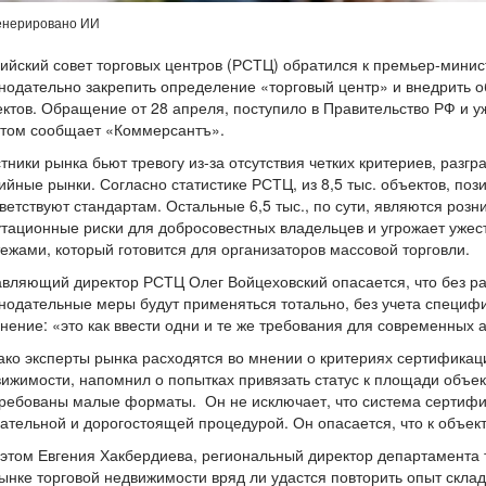
енерировано ИИ
ийский совет торговых центров (РСТЦ) обратился к премьер-мини
нодательно закрепить определение «торговый центр» и внедрить 
ктов. Обращение от 28 апреля, поступило в Правительство РФ и 
этом сообщает «Коммерсантъ».
тники рынка бьют тревогу из-за отсутствия четких критериев, ра
ийные рынки. Согласно статистике РСТЦ, из 8,5 тыс. объектов, поз
ветствуют стандартам. Остальные 6,5 тыс., по сути, являются роз
тационные риски для добросовестных владельцев и угрожает уже
ежами, который готовится для организаторов массовой торговли.
вляющий директор РСТЦ Олег Войцеховский опасается, что без ра
нодательные меры будут применяться тотально, без учета специф
нение: «это как ввести одни и те же требования для современных 
ко эксперты рынка расходятся во мнении о критериях сертификац
ижимости, напомнил о попытках привязать статус к площади объектов
ребованы малые форматы. Он не исключает, что система сертифика
ательной и дорогостоящей процедурой. Он опасается, что к объек
этом Евгения Хакбердиева, региональный директор департамента т
ынке торговой недвижимости вряд ли удастся повторить опыт склад