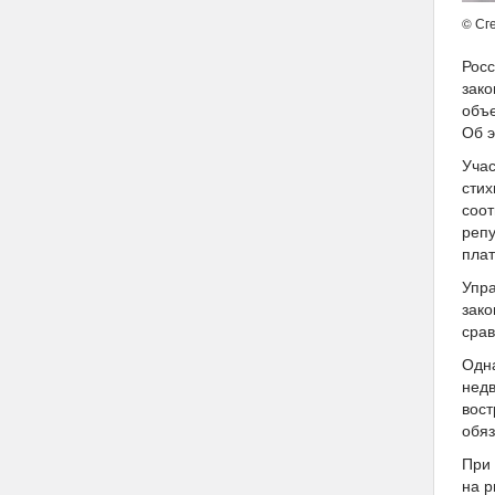
© Сг
Росс
зако
объе
Об 
Учас
стих
соот
репу
плат
Упра
зако
срав
Одна
недв
вост
обяз
При 
на р