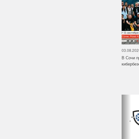
03.08.202
В Сочи п
кибербе
‹