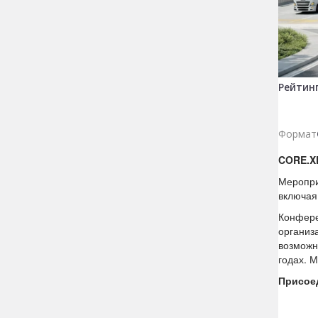
Рейтин
Формат
CORE.
Меропри
включая 
Конфере
организ
возможн
годах. 
Присое