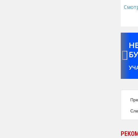
Смот
‹
Пре
Сле
РЕКО