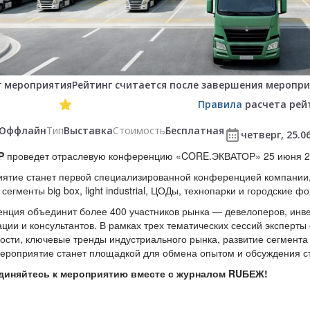
г мероприятия
Рейтинг считается после завершения меропри
Правила
расчета рей
Оффлайн
Тип
Выставка
Стоимость
Бесплатная
четверг, 25.0
XP
проведет отраслевую конференцию «CORE.ЭКВАТОР» 25 июня 20
ятие станет первой специализированной конференцией компании
сегменты big box, light industrial, ЦОДы, технопарки и городские ф
нция объединит более 400 участников рынка — девелоперов, инве
ации и консультантов. В рамках трех тематических сессий эксперты
ости, ключевые тренды индустриального рынка, развитие сегмента
Мероприятие станет площадкой для обмена опытом и обсуждения ст
диняйтесь к мероприятию вместе с журналом RUБЕЖ!