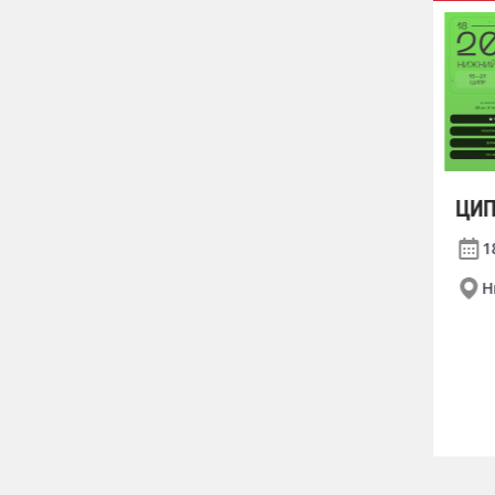
Форум Ассоциации
ЦИ
«Транспортная
1
безопасность»
Н
14.05.2026 — 15.05.2026
гостиница «Маринс Парк
Отель Ростов» г. Ростов-
на-Дону, пр. Буденновский,
59