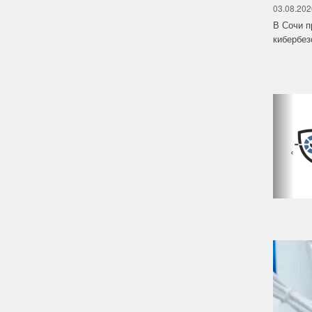
03.08.202
В Сочи п
кибербе
‹