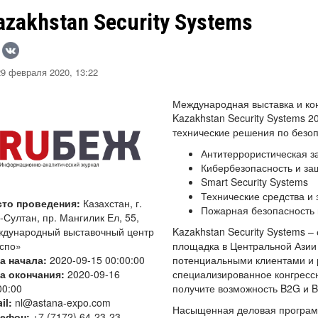
azakhstan Security Systems
9 февраля 2020, 13:22
Международная выставка и ко
Kazakhstan Security Systems 
технические решения по безоп
Антитеррористическая з
Кибербезопасность и з
Smart Security Systems
Технические средства и 
сто проведения:
Казахстан, г.
Пожарная безопасность 
-Султан, пр. Мангилик Ел, 55,
дународный выставочный центр
Kazakhstan Security Systems 
спо»
площадка в Центральной Азии 
а начала:
2020-09-15 00:00:00
потенциальными клиентами и 
а окончания:
2020-09-16
специализированное конгрессн
00:00
получите возможность B2G и B
il:
nl@astana-expo.com
Насыщенная деловая программ
лефон:
+7 (7172) 64-23-23