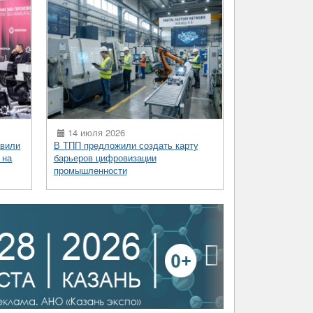
14 июля 2026
вили
В ТПП предложили создать карту
 на
барьеров цифровизации
промышленности
›