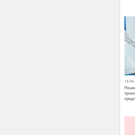
14.04.
Решен
произ
предп