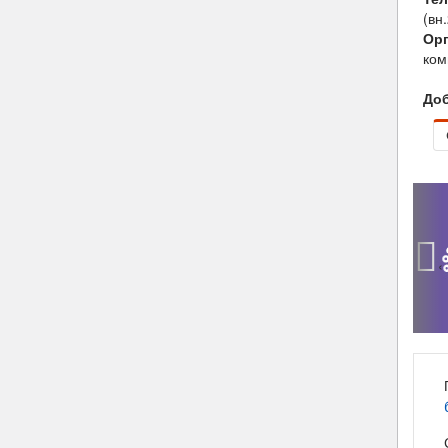
(вн
Орг
ком
Доб
‹