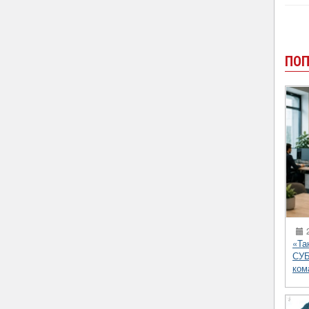
ПОП
2
«Та
СУБ
ком