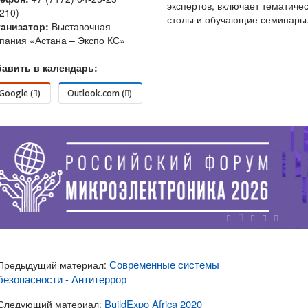
экспертов, включает тематиче
.210)
столы и обучающие семинары
анизатор:
Выставочная
пания «Астана – Экспо КС»
авить в календарь:
Google (
)
Outlook.com (
)
Современные системы
Предыдущий материал:
безопасности - Антитеррор
BuildExpo Africa 2020
Следующий материал: