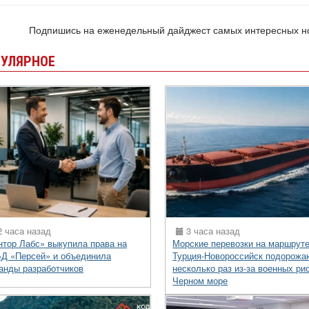
Подпишись на еженедельный дайджест самых интересных 
УЛЯРНОЕ
 часа назад
3 часа назад
нтор Лабс» выкупила права на
Морские перевозки на маршрут
Д «Персей» и объединила
Турция-Новороссийск подорожа
анды разработчиков
несколько раз из-за военных ри
Черном море