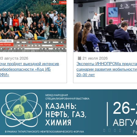
3 августа 2026
21 июля 2026
очи пройдет выездной интенсив
Эксперты ИННОПРОМа предста
кибербезопасности «Код ИБ
сценарии развития мобильности
ОФИ»
20–30 лет