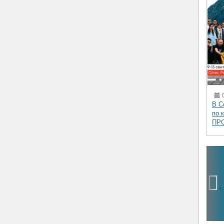
0
В С
по 
ПР
‹