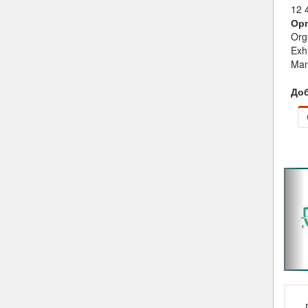
12 
Орг
Org
Exh
Man
Доб
‹