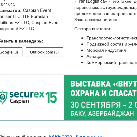
«TransLogistica» - это также 
4041015
перевозчиков с грузовладель
анизатор:
Caspian Event
продвижения ваших транспортн
aniser LLC; ITE Eurasian
Закавказском регионе.
ibitions FZ-LLC; Caspian Event
agement FZ-LLC
Сектора выставки:
Транспортно-логистическ
авить в календарь:
Подвижной состав и жел
Морская индустрия
Google (
)
Outlook.com (
)
Авиация
Коммерческий транспор
SAPE 2020 - Комплексная
Предыдущий материал: