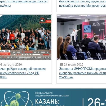
еры фотовидеофиксации охватят
безопасности: кто лидирует по 
 районы
позиций в реестре Минпромторг
3 августа 2026
21 июля 2026
очи пройдет выездной интенсив
Эксперты ИННОПРОМа предста
кибербезопасности «Код ИБ
сценарии развития мобильности
ОФИ»
20–30 лет