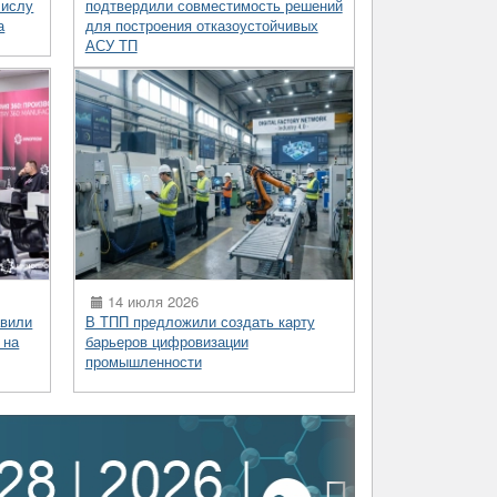
числу
подтвердили совместимость решений
а
для построения отказоустойчивых
АСУ ТП
14 июля 2026
вили
В ТПП предложили создать карту
 на
барьеров цифровизации
промышленности