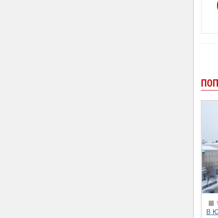
ПОП
1
В Ю