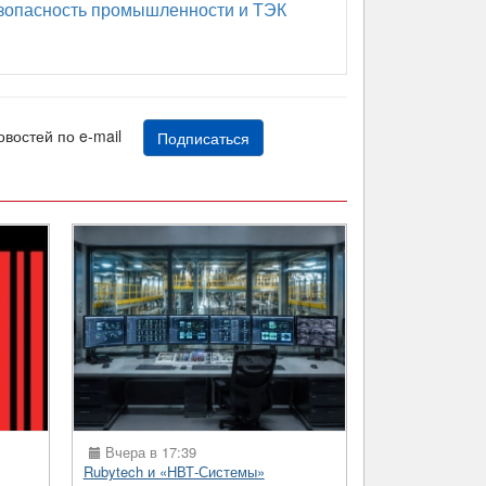
опасность промышленности и ТЭК
новостей по e-mail
Подписаться
Вчера в 17:39
Rubytech и «НВТ-Системы»