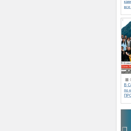
кам
все
0
В С
по 
ПР