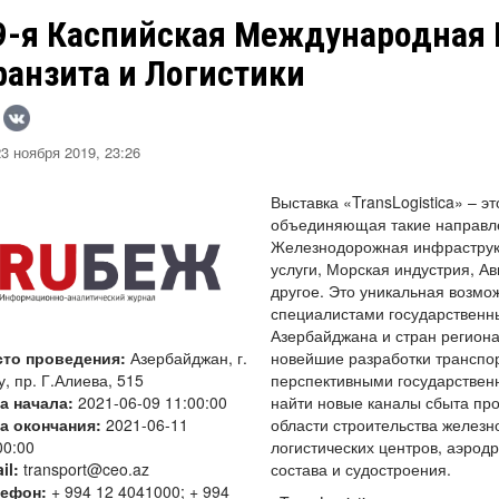
9-я Каспийская Международная 
ранзита и Логистики
3 ноября 2019, 23:26
Выставка «TransLogistica» – 
объединяющая такие направлен
Железнодорожная инфраструкт
услуги, Морская индустрия, А
другое. Это уникальная возмо
специалистами государственны
Азербайджана и стран региона
сто проведения:
Азербайджан, г.
новейшие разработки транспор
у, пр. Г.Алиева, 515
перспективными государстве
а начала:
2021-06-09 11:00:00
найти новые каналы сбыта про
а окончания:
2021-06-11
области строительства железн
00:00
логистических центров, аэрод
il:
transport@ceo.az
состава и судостроения.
лефон:
+ 994 12 4041000; + 994