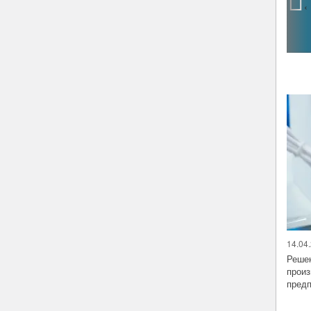
‹
14.04.
Решен
произ
предп