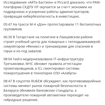
Исследование «АйТи Бастион» и Piccard доказало, что PAM-
платформа СКДПУ НТ окупается за сче=т экономии на
подрядчиках и ускорении работы администраторов,
превращая кибербезопасность в инвестицию.
05:47
На трассе М-4 «Дон» протестировали 11 беспилотных
грузовиков.
06:30
В Татарстане на полигоне в Лаишевском районе
строят учебный центр для пожарных с теплодымокамерой,
симулятором «Феникс» и тренажерами для спасения в
горах и из-под завалов.
08:04
Yadro модернизировала IT-инфраструктуру
Третьяковки, МЧС обновит правила аттестации
проектировщиков, а ICL смонтировал системы
пожаротушения в технопарке ОЭЗ «Алабуга»
08:47
В соцсетях RUБЕЖ обсуждают, как противоаварийные
системы меняют рынок пожарной безопасности, в
Беларуси обновили банковские стандарты, а
производители пожарной автоматики переходят на
гибридные решения.