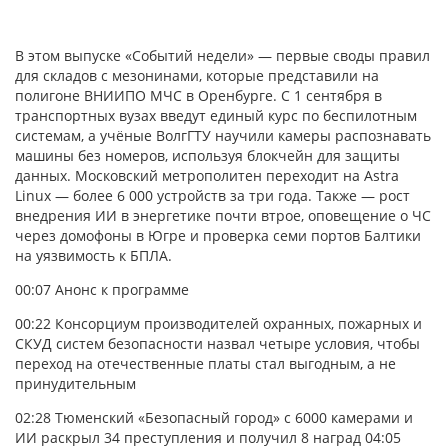
В этом выпуске «Событий недели» — первые своды правил
для складов с мезонинами, которые представили на
полигоне ВНИИПО МЧС в Оренбурге. С 1 сентября в
транспортных вузах введут единый курс по беспилотным
системам, а учёные ВолгГТУ научили камеры распознавать
машины без номеров, используя блокчейн для защиты
данных. Московский метрополитен переходит на Astra
Linux — более 6 000 устройств за три года. Также — рост
внедрения ИИ в энергетике почти втрое, оповещение о ЧС
через домофоны в Югре и проверка семи портов Балтики
на уязвимость к БПЛА.
00:07 Анонс к программе
00:22
Консорциум производителей охранных, пожарных и
СКУД систем безопасности назвал четыре условия, чтобы
переход на отечественные платы стал выгодным, а не
принудительным
02:28
Тюменский «Безопасный город» с 6000 камерами и
ИИ раскрыл 34 преступления и получил 8 наград
04:05