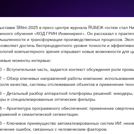
ыставке Sfitex-2025 в пресс-центре журнала RUБЕЖ гостем стал Ни
нного обучения «КОД ГРИН Инжиниринг». Он рассказал о практич
ышленности и трансформации производственных процессов. Эксп
озволяет достичь беспрецедентного уровня точности и эффективно
ологий компьютерного зрения открывает новые возможности для 
чевые моменты интервью:
0 – Вступительная часть, задается контекст обсуждения роли про
7 – Обзор ключевых направлений работы компании: использовани
роля качества, системы отслеживания объектов и применение техн
36 – Детальный разбор аппаратной платформы решений: энкодеры
ры и специализированные оптические фильтры.
8 – Архитектура программного обеспечения: применение сверточн
ражений и семантической сегментации.
3 – Ключевое преимущество автоматизированных систем ИИ: неиз
ючение ошибок, связанных с человеческим фактором.