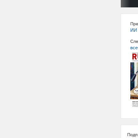
Пре
ИИ 
Сле
все
Подп