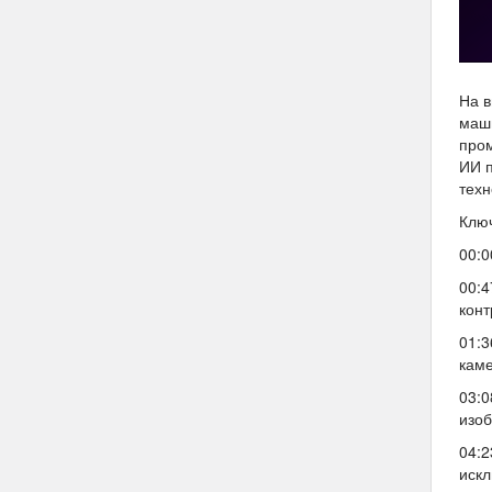
На в
маши
пром
ИИ п
техн
Клю
00:0
00:4
конт
01:
каме
03:0
изоб
04:2
искл