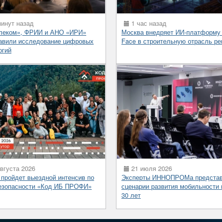
инут назад
1 час назад
леком», ФРИИ и АНО «ИРИ»
Москва внедряет ИИ-платформу
авили исследование цифровых
Face в строительную отрасль ре
огий
вгуста 2026
21 июля 2026
 пройдет выездной интенсив по
Эксперты ИННОПРОМа предста
езопасности «Код ИБ ПРОФИ»
сценарии развития мобильности 
30 лет