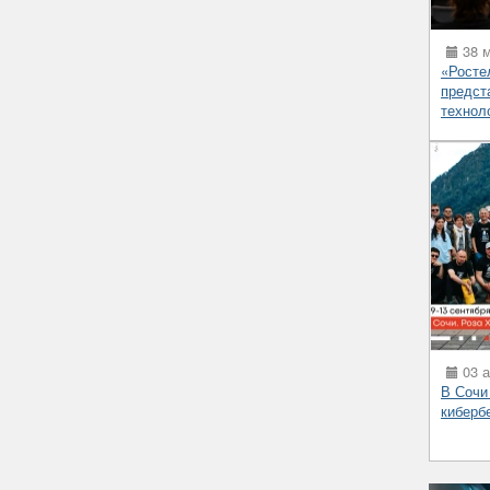
38 м
«Росте
предст
технол
03 а
В Сочи
киберб