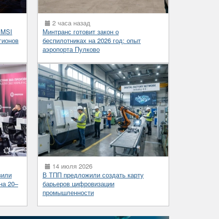
2 часа назад
 MSI
Минтранс готовит закон о
гионов
беспилотниках на 2026 год: опыт
аэропорта Пулково
14 июля 2026
вили
В ТПП предложили создать карту
на 20–
барьеров цифровизации
промышленности