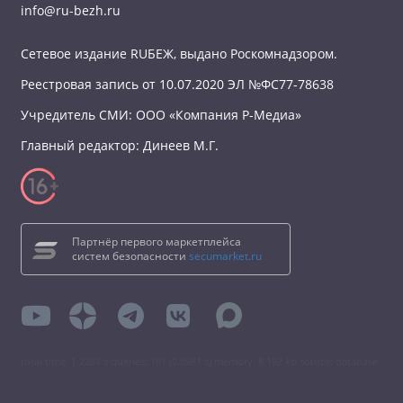
info@ru-bezh.ru
Сетевое издание RUБЕЖ, выдано Роскомнадзором.
Реестровая запись от 10.07.2020 ЭЛ №ФС77-78638
Учредитель СМИ: ООО «Компания Р-Медиа»
Главный редактор: Динеев М.Г.
Партнёр первого маркетплейса
систем безопасности
secumarket.ru
total time: 1.2261 s queries: 181 (0.8981 s) memory: 8 192 kb source: database