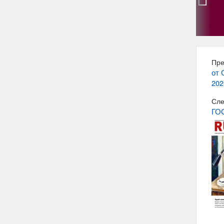
‹
Пре
от 
202
Сле
ГО