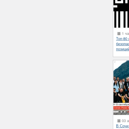
1 ча
Топ-80
безопа
позици
03 а
В Сочи