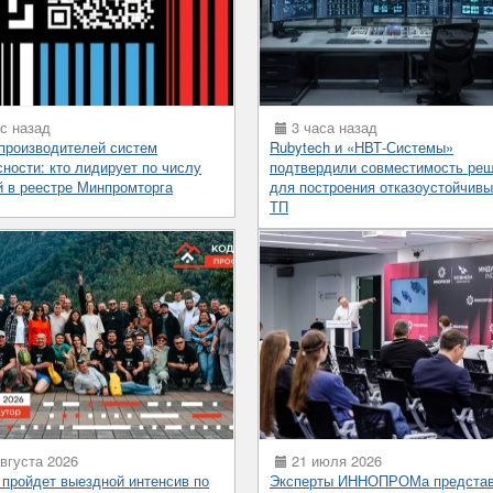
с назад
3 часа назад
 производителей систем
Rubytech и «НВТ-Системы»
сности: кто лидирует по числу
подтвердили совместимость ре
й в реестре Минпромторга
для построения отказоустойчив
ТП
вгуста 2026
21 июля 2026
 пройдет выездной интенсив по
Эксперты ИННОПРОМа предста