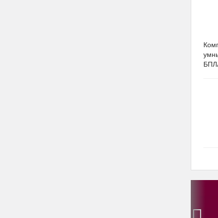
Ком
умны
БПЛА