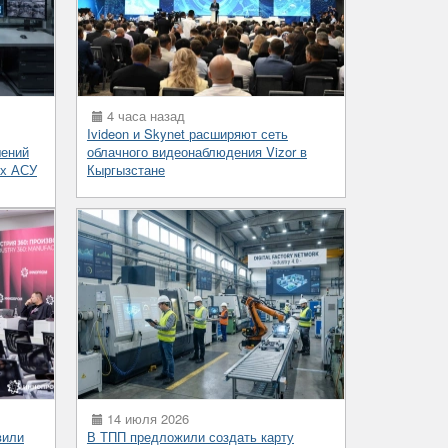
4 часа назад
Ivideon и Skynet расширяют сеть
шений
облачного видеонаблюдения Vizor в
ых АСУ
Кыргызстане
14 июля 2026
вили
В ТПП предложили создать карту