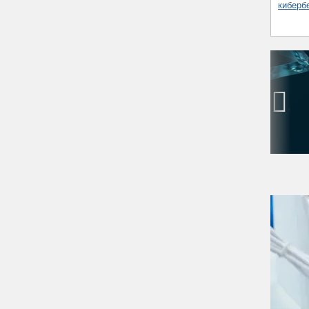
киберб
‹