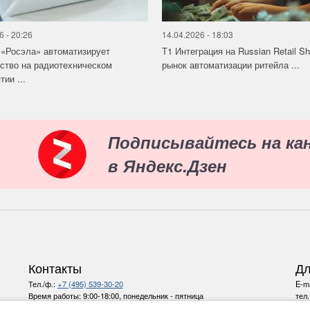
6 - 20:26
14.04.2026 - 18:03
«Росэла» автоматизирует
Т1 Интеграция на Russian Retail S
ство на радиотехническом
рынок автоматизации ритейла ...
ии ...
Подписывайтесь на ка
в Яндекс.Дзен
Контакты
Дл
Тел./ф.:
+7 (495) 539-30-20
E-ma
Время работы:
9:00-18:00, понедельник - пятница
тел
E-mail:
info@ru-bezh.ru