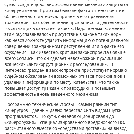
сумел создать довольно эффективный механизм защиты от
киберунижения. При этом было де-факто учтено понятие
общественного интереса, причем в его правильном
толковании – как обеспечение прозрачности деятельности
госслужащих в качестве таковых. Надо понимать, именно
этим обуславливалось присутствие в законе таких норм,
как невозможность удалить информацию о потенциальном
совершении гражданином преступления или о факте его
осуждения – как известно, критики законопроекта больше
всего боялись, что он сделает невозможной публикацию
всяческих «антикоррупционных расследований». В
интересах граждан в законопроекте присутствует норма о
судебном обжаловании возможных отказов поисковиков в
удалении информации по месту жительства, что также
повышает доступ граждан к правосудию и повышает
эффективность вновь введенного механизма.
Программно-технические угрозы – самый ранний тип
киберугроз – давным-давно перестал быть видом шутки
программистов. По сути, они эволюционировали до
«кибероружия» - специализированного вредоносного ПО,
рассчитанного вместе со «средствами доставки» на вывод