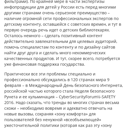
фильтрами). По крайней мере в части экспертизы
инфопродукции для детей у России есть перед многими
другими странами очень серьезное преимущество –
наличие огромной сети профессиональных экспертов по
детскому контенту, оставшейся с советских времен, и тут в
первую очередь речь идет о детских библиотекарях.
Осталось немного – сделать позитивный контент
действительно завлекательным для целевых аудиторий,
помочь специалистам по контенту и по дизайну сайтов
найти друг друга и сделать много некоммерческих
качественных продуктов. И тут, скорее всего, потребуется
уже финансовая поддержка государства.
Практически все эти проблемы специально и
профессионально обсуждались в 120 странах мира 9
февраля – в Международный День безопасного Интернета,
российской частью которого стала Неделя безопасного
Рунета и ее кульминация – CyberSecurityForum\i-SAFETY
2016. Надо сказать, что тренды во многих странах весьма
схожи – необходимо вовремя и адекватно отвечать на
новые вызовы, сохраняя «зону комфорта» для
пользователей без ненужной «всеобъемлющей»
ужесточительной политики (которая как раз эту «зону