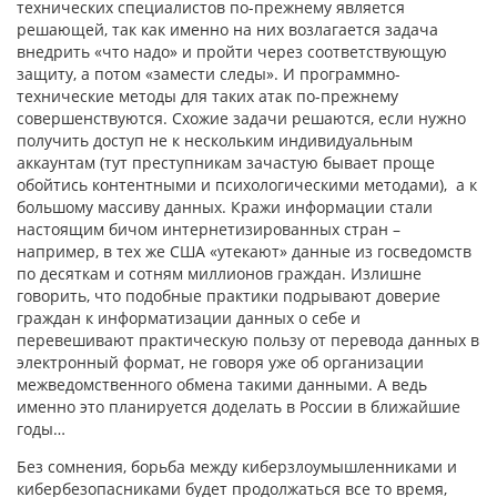
технических специалистов по-прежнему является
решающей, так как именно на них возлагается задача
внедрить «что надо» и пройти через соответствующую
защиту, а потом «замести следы». И программно-
технические методы для таких атак по-прежнему
совершенствуются. Схожие задачи решаются, если нужно
получить доступ не к нескольким индивидуальным
аккаунтам (тут преступникам зачастую бывает проще
обойтись контентными и психологическими методами), а к
большому массиву данных. Кражи информации стали
настоящим бичом интернетизированных стран –
например, в тех же США «утекают» данные из госведомств
по десяткам и сотням миллионов граждан. Излишне
говорить, что подобные практики подрывают доверие
граждан к информатизации данных о себе и
перевешивают практическую пользу от перевода данных в
электронный формат, не говоря уже об организации
межведомственного обмена такими данными. А ведь
именно это планируется доделать в России в ближайшие
годы…
Без сомнения, борьба между киберзлоумышленниками и
кибербезопасниками будет продолжаться все то время,