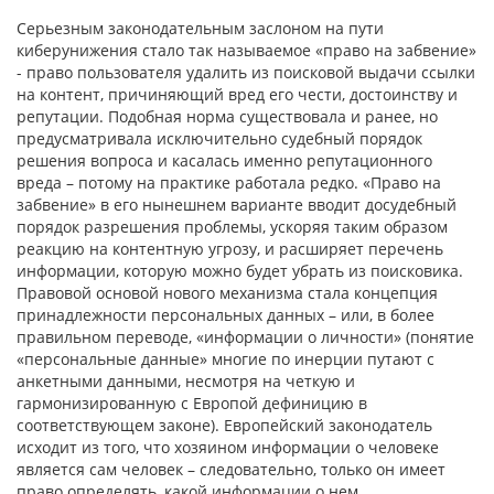
Серьезным законодательным заслоном на пути
киберунижения стало так называемое «право на забвение»
- право пользователя удалить из поисковой выдачи ссылки
на контент, причиняющий вред его чести, достоинству и
репутации. Подобная норма существовала и ранее, но
предусматривала исключительно судебный порядок
решения вопроса и касалась именно репутационного
вреда – потому на практике работала редко. «Право на
забвение» в его нынешнем варианте вводит досудебный
порядок разрешения проблемы, ускоряя таким образом
реакцию на контентную угрозу, и расширяет перечень
информации, которую можно будет убрать из поисковика.
Правовой основой нового механизма стала концепция
принадлежности персональных данных – или, в более
правильном переводе, «информации о личности» (понятие
«персональные данные» многие по инерции путают с
анкетными данными, несмотря на четкую и
гармонизированную с Европой дефиницию в
соответствующем законе). Европейский законодатель
исходит из того, что хозяином информации о человеке
является сам человек – следовательно, только он имеет
право определять, какой информации о нем