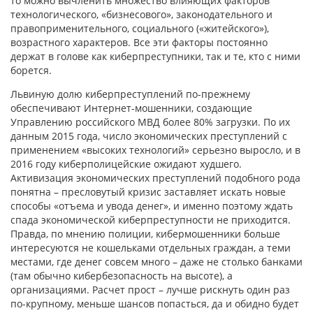
то можно вычленить множество влияющих факторов
технологического, «бизнесового», законодательного и
правоприменительного, социального («житейского»),
возрастного характеров. Все эти факторы постоянно
держат в голове как киберпреступники, так и те, кто с ними
борется.
Львиную долю киберпреступлений по-прежнему
обеспечивают Интернет-мошенники, создающие
Управлению российского МВД более 80% загрузки. По их
данным 2015 года, число экономических преступлений с
применением «высоких технологий» серьезно выросло, и в
2016 году киберполицейские ожидают худшего.
Активизация экономических преступлений подобного рода
понятна – пресловутый кризис заставляет искать новые
способы «отъема и увода денег», и именно поэтому ждать
спада экономической киберпреступности не приходится.
Правда, по мнению полиции, кибермошенники больше
интересуются не кошельками отдельных граждан, а теми
местами, где денег совсем много – даже не столько банками
(там обычно кибербезопасность на высоте), а
организациями. Расчет прост – лучше рискнуть один раз
по-крупному, меньше шансов попасться, да и обидно будет