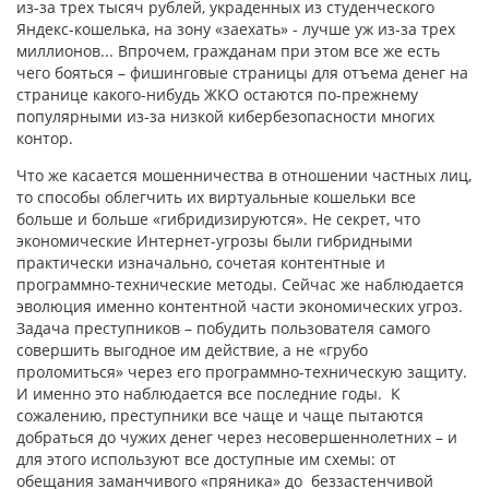
из-за трех тысяч рублей, украденных из студенческого
Яндекс-кошелька, на зону «заехать» - лучше уж из-за трех
миллионов... Впрочем, гражданам при этом все же есть
чего бояться – фишинговые страницы для отъема денег на
странице какого-нибудь ЖКО остаются по-прежнему
популярными из-за низкой кибербезопасности многих
контор.
Что же касается мошенничества в отношении частных лиц,
то способы облегчить их виртуальные кошельки все
больше и больше «гибридизируются». Не секрет, что
экономические Интернет-угрозы были гибридными
практически изначально, сочетая контентные и
программно-технические методы. Сейчас же наблюдается
эволюция именно контентной части экономических угроз.
Задача преступников – побудить пользователя самого
совершить выгодное им действие, а не «грубо
проломиться» через его программно-техническую защиту.
И именно это наблюдается все последние годы. К
сожалению, преступники все чаще и чаще пытаются
добраться до чужих денег через несовершеннолетних – и
для этого используют все доступные им схемы: от
обещания заманчивого «пряника» до беззастенчивой