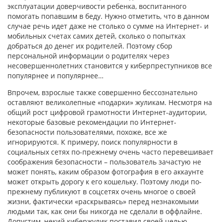
эксплуатации доверчивости ребенка, воспитанного
помогать попавшим в беду. Нужно отметить, что в данном
случае речь идет даже не столько о сумме на Интернет- и
мобильных счетах самих детей, сколько о попытках
добраться до денег их родителей. Поэтому сбор
персональной информации о родителях через
несовершеннолетних становится у киберпреступников все
популярнее и популярнее…
Впрочем, взрослые также совершенно бессознательно
оставляют великолепные «подарки» жуликам. Несмотря на
общий рост цифровой грамотности Интернет-аудитории,
некоторые базовые рекомендации по Интернет-
безопасности пользователями, похоже, все же
игнорируются. К примеру, поиск популярности в
социальных сетях по-прежнему очень часто перевешивает
соображения безопасности – пользователь зачастую не
может понять, каким образом фотография в его аккаунте
может открыть дорогу к его кошельку. Поэтому люди по-
прежнему публикуют в соцсетях очень многое о своей
жизни, фактически «раскрываясь» перед незнакомыми
людьми так, как они бы никогда не сделали в оффлайне.
Допустим, некий кибержулик поставил своей целью