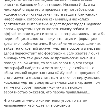
очистить банковский счет некоего Иванова И.И., и на
некоторой стадии этого процесса ему потребовалось
кодовое слово – стандартная часть защиты банковской
информации, которой уже как минимум несколько
десятилетий. Интернет-банк дает подсказку для кодового
слова – допустим, нужно назвать кличку собаки. В
оффлайне, если жулик и жертва не соприкасались – хотя бы
через общих знакомых – получить такую информацию
довольно проблематично. В онлайне же злоумышленник
зайдет на открытый аккаунт жертвы в соцсети и первым
делом пересмотрит его фотографии. Если жертва любит
выкладывать там даже самые прозаические моменты
повседневной жизни, то весьма вероятно, что среди
фотографий найдется и фото владельца с собакой – с
обязательной подписью типа «С Жучкой на прогулке». С
этого момента можно считать, что ключ от виртуального
кошелька жертвы у злоумышленника уже в кармане – он
тут же попробует пароль «Жучка» и с высокой
вероятностью окажется, что пароль правильный…
Что касается «чисто контентных» угроз, то в этом
направлении наблюдается в основном