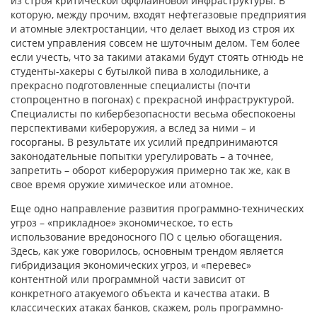
из строя критической оффлайновой инфраструктуры. В
которую, между прочим, входят нефтегазовые предприятия
и атомные электростанции, что делает выход из строя их
систем управления совсем не шуточным делом. Тем более
если учесть, что за такими атаками будут стоять отнюдь не
студенты-хакеры с бутылкой пива в холодильнике, а
прекрасно подготовленные специалисты (почти
стопроцентно в погонах) с прекрасной инфраструктурой.
Специалисты по кибербезопасности весьма обеспокоены
перспективами кибероружия, а вслед за ними – и
госорганы. В результате их усилий предпринимаются
законодательные попытки урегулировать – а точнее,
запретить – оборот кибероружия примерно так же, как в
свое время оружие химическое или атомное.
Еще одно направление развития программно-технических
угроз – «прикладное» экономическое, то есть
использование вредоносного ПО с целью обогащения.
Здесь, как уже говорилось, основным трендом является
гибридизация экономических угроз, и «перевес»
контентной или программной части зависит от
конкретного атакуемого объекта и качества атаки. В
классических атаках банков, скажем, роль программно-