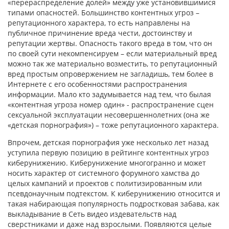
«перераспределение долей» между уже установившимися
типами опасностей. Большинство контентных угроз –
репутационного характера, то есть направлены на
публичное причинение вреда чести, достоинству и
репутации жертвы. Опасность такого вреда в том, что он
по своей сути некомпенсируем – если материальный вред
можно так же материально возместить, то репутационный
вред простым опровержением не загладишь, тем более в
Интернете с его особенностями распространения
информации. Мало кто задумывается над тем, что былая
«контентная угроза номер один» - распространение сцен
сексуальной эксплуатации несовершеннолетних (она же
«детская порнография») – тоже репутационного характера.
Впрочем, детская порнография уже несколько лет назад
уступила первую позицию в рейтинге контентных угроз
киберунижению. Киберунижение многогранно и может
носить характер от системного форумного хамства до
целых кампаний и проектов с политизированным или
псевдонаучным подтекстом. К киберунижению относится и
такая набирающая популярность подростковая забава, как
выкладывание в Сеть видео издевательств над
сверстниками и даже над взрослыми. Появляются целые