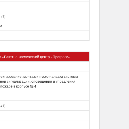
К+1)
де
 «Ракетно-космический центр «Прогресс»
оектирование, монтаж и пуско-наладка системы
ной сигнализации, оповещения и управления
 пожаре в корпусе № 4
К+1)