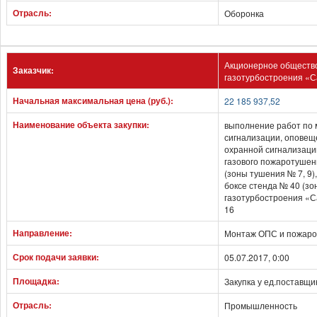
Отрасль:
Оборонка
Акционерное обществ
Заказчик:
газотурбостроения «
Начальная максимальная цена (руб.):
22 185 937,52
Наименование объекта закупки:
выполнение работ по 
сигнализации, оповещ
охранной сигнализации
газового пожаротушен
(зоны тушения № 7, 9)
боксе стенда № 40 (зо
газотурбостроения «Са
16
Направление:
Монтаж ОПС и пожар
Срок подачи заявки:
05.07.2017, 0:00
Площадка:
Закупка у ед.поставщи
Отрасль:
Промышленность