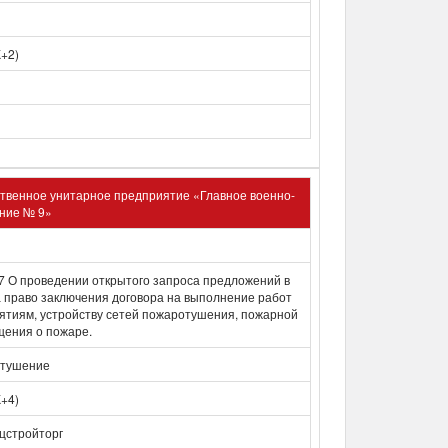
К+2)
твенное унитарное предприятие «Главное военно-
ние № 9»
 О проведении открытого запроса предложений в
 право заключения договора на выполнение работ
тиям, устройству сетей пожаротушения, пожарной
щения о пожаре.
отушение
К+4)
цстройторг