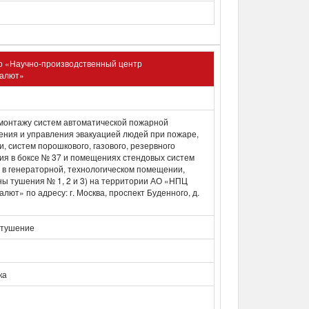
о «Научно-производственный центр
Салют»
монтажу систем автоматической пожарной
ения и управления эвакуацией людей при пожаре,
, систем порошкового, газового, резервного
ия в боксе № 37 и помещениях стендовых систем
, в генераторной, технологическом помещении,
ны тушения № 1, 2 и 3) на территории АО «НПЦ
лют» по адресу: г. Москва, проспект Буденного, д.
отушение
ка