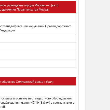
нное учреждение города Москвы — Центр
о движения Правительства Москвы
 фотовидеофиксации нарушений Правил дорожного
 Федерации
 общество Соликамский завод «Урал»
поставке и монтажу нестандартного оборудования
наблюдения здания 47/10 (3 блок) в соответствии с
цией