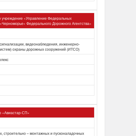
е учреждение «Управление Федеральных
«Черноморье» Федерального Дорожного Агентства»
сигнализации, видеонаблюдения, инженерно-
(систем) охраны дорожных сооружений (ИТСО)
плекс
о «Авиастар-СП»
, строительно – монтажных и пусконаладочных