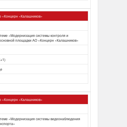
о «Концерн «Калашников»
теме «Модернизация системы контроля и
 основной площадки АО «Концерн «Калашников»
К+1)
де
о «Концерн «Калашников»
 теме «Модернизация системы видеонаблюдения
анспорта»