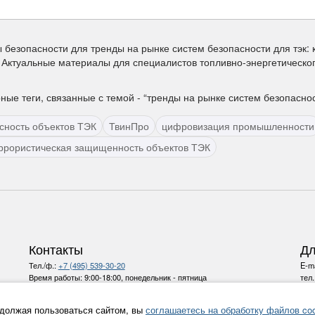
 безопасности для тренды на рынке систем безопасности для тэк:
 Актуальные материалы для специалистов топливно-энергетическог
ые теги, связанные с темой - “тренды на рынке систем безопасност
сность объектов ТЭК
ТвинПро
цифровизация промышленности
ррористическая защищенность объектов ТЭК
Контакты
Дл
Тел./ф.:
+7 (495) 539-30-20
E-ma
Время работы:
9:00-18:00, понедельник - пятница
тел
E-mail:
info@ru-bezh.ru
должая пользоваться сайтом, вы
соглашаетесь на обработку файлов coo