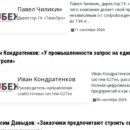
Павел Чиликин, директор ГК 
Павел Чиликин
чего компания делает свой п
независимым от сопровожден
Директор ГК «ТвинПро»
из ТЭК и ...
11 сентября 2024
н Кондратенков: «У промышленности запрос на еди
троля»
Иван Кондратенков
Иван Кондратенков
систем К2Тех, рас
полная цифровиза
Руководитель направления
предприятий и как 
слаботочных систем К2Тех
09 сентября 2024
сим Давыдов: «Заказчики предпочитают строить с