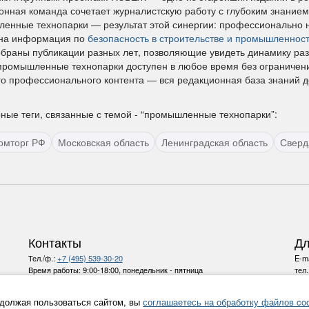
онная команда сочетает журналистскую работу с глубоким знание
енные технопарки — результат этой синергии: профессионально 
на информация по
безопасность в строительстве и промышленнос
обраны публикации разных лет, позволяющие увидеть динамику ра
промышленные технопарки доступен в любое время без ограниче
го профессионального контента — вся редакционная база знаний д
ные теги, связанные с темой - “промышленные технопарки”:
омторг РФ
Московская область
Ленинградская область
Сверд
Контакты
Дл
Тел./ф.:
+7 (495) 539-30-20
E-ma
Время работы:
9:00-18:00, понедельник - пятница
тел
E-mail:
info@ru-bezh.ru
должая пользоваться сайтом, вы
соглашаетесь на обработку файлов coo