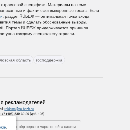
м отраслевой специфики. Материалы по теме
написанные и фактически выверенные тексты. Если
ти
, раздел RUБЕЖ — оптимальная точка входа.
звития темы и сделать обоснованные выводы.
ний. Портал RUБЕЖ придерживается принципа
оступна каждому специалисту отрасли.
ловская область
господдержка
я рекламодателей
il:
reklama@ru-bezh.ru
.:
+7 (495) 539-30-20 (доб. 103)
Партнёр первого маркетплейса систем
kie
.