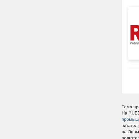
Тема пр
На RUБЕ
промыш
читател
разборы
подгото