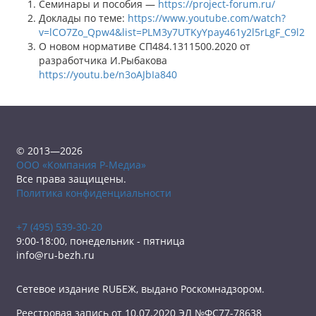
Семинары и пособия —
https://project-forum.ru/
Доклады по теме:
https://www.youtube.com/watch?
v=lCO7Zo_Qpw4&list=PLM3y7UTKyYpay461y2l5rLgF_C9l2iv
О новом нормативе СП484.1311500.2020 от
разработчика И.Рыбакова
https://youtu.be/n3oAJbIa840
© 2013—2026
ООО «Компания Р-Медиа»
Все права защищены.
Политика конфиденциальности
+7 (495) 539-30-20
9:00-18:00, понедельник - пятница
info@ru-bezh.ru
Сетевое издание RUБЕЖ, выдано Роскомнадзором.
Реестровая запись от 10.07.2020 ЭЛ №ФС77-78638