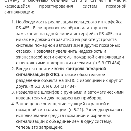
Отмечу 8 ключевых отличий СП 5 и СП 484 в части,
касающейся проектирования систем пожарной
сигнализации:
Необходимость реализации кольцевого интерфейса
RS-485. Если произошел обрыв или короткое
замыкание на одной линии интерфейса RS-485, это
никак не должно отразиться на работе устройств
системы пожарной автоматики в других пожарных
отсеках. Позволяет увеличить надежность и
жизнеспособности системы пожарной сигнализации
с несколькими пожарными отсеками. (п 5.3 СП 484)
Вводится понятие
зоны контроля пожарной
сигнализации (ЗКПС)
, а также обязательное
разделение объекта на ЗКПС с изоляцией их друг от
друга. (п.6.3.3. и 6.3.4 СП 484).
Разделение шлейфов с ручными и автоматическими
извещателями для неадресных приборов.
Запрещено совмещение функций охранной и
пожарной сигнализации. (п.5.21). Ранее допускалось
использование средств пожарной и охранной
сигнализации с объединением в одну систему,
теперь это запрещено.