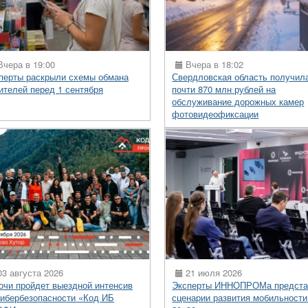
чера в 19:00
Вчера в 18:02
перты раскрыли схемы обмана
Свердловская область получил
ителей перед 1 сентября
почти 870 млн рублей на
обслуживание дорожных камер
фотовидеофиксации
3 августа 2026
21 июля 2026
очи пройдет выездной интенсив
Эксперты ИННОПРОМа предста
кибербезопасности «Код ИБ
сценарии развития мобильности