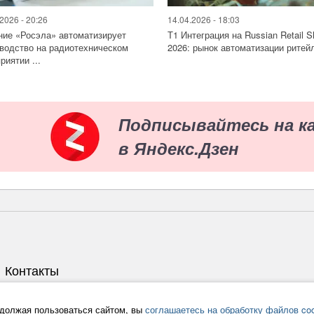
2026 - 20:26
14.04.2026 - 18:03
ие «Росэла» автоматизирует
Т1 Интеграция на Russian Retail 
водство на радиотехническом
2026: рынок автоматизации ритейл
риятии ...
Подписывайтесь на к
в Яндекс.Дзен
Контакты
Тел./ф.:
+7 (495) 539-30-20
Время работы:
9:00-18:00, понедельник - пятница
должая пользоваться сайтом, вы
соглашаетесь на обработку файлов coo
E-mail:
info@ru-bezh.ru