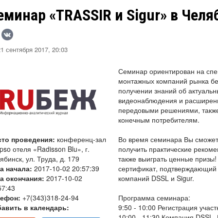
еминар «TRASSIR и Sigur» в Челя
1 сентября 2017, 20:03
Семинар ориентирован на спец
монтажных компаний рынка бе
получении знаний об актуальн
видеонаблюдения и расширен
передовыми решениями, также
конечным потребителям.
сто проведения:
конференц-зал
Во время семинара Вы сможет
ipso отеля «Radisson Blu», г.
получить практические рекоме
ябинск, ул. Труда, д. 179
также выиграть ценные призы!
а начала:
2017-10-02 20:57:39
сертификат, подтверждающий
а окончания:
2017-10-02
компаний DSSL и Sigur.
57:43
лефон:
+7(343)318-24-94
Программа семинара:
авить в календарь:
9:50 - 10:00
Регистрация участ
10:00 - 11:30
Компания DSSL. 