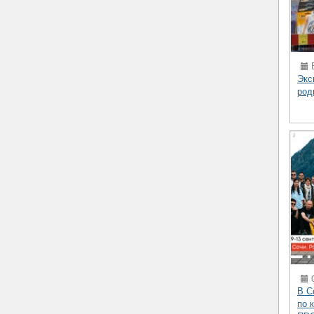
В
Экс
род
0
В С
по 