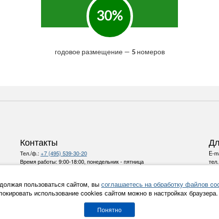
30%
годовое размещение —
5
номеров
Контакты
Дл
Тел./ф.:
+7 (495) 539-30-20
E-ma
Время работы:
9:00-18:00, понедельник - пятница
тел
E-mail:
info@ru-bezh.ru
должая пользоваться сайтом, вы
соглашаетесь на обработку файлов coo
Политика конфиденциальности
локировать использование cookies сайтом можно в настройках браузера.
Все права на материалы и новости, опубликованные на сайте
ru-bezh.ru (lifestyle -
журнал про безопасность
) охраняются
Понятно
в соответствии с законодательством РФ.