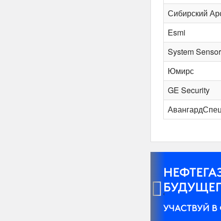
Сибирский Ар
Esmi
System Sensor
Юмирс
GE Security
АвангардСпе
‹