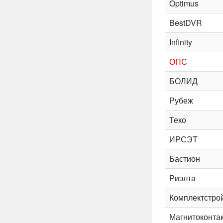
Optimus
BestDVR
Infinity
ОПС
БОЛИД
Рубеж
Теко
ИРСЭТ
Бастион
Риэлта
Комплектстро
Магнитоконта